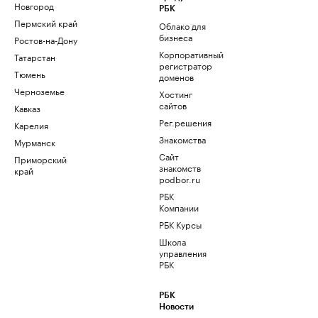
Новгород
РБК
Пермский край
Облако для
бизнеса
Ростов-на-Дону
Корпоративный
Татарстан
регистратор
Тюмень
доменов
Черноземье
Хостинг
сайтов
Кавказ
Рег.решения
Карелия
Знакомства
Мурманск
Сайт
Приморский
знакомств
край
podbor.ru
РБК
Компании
РБК Курсы
Школа
управления
РБК
РБК
Новости