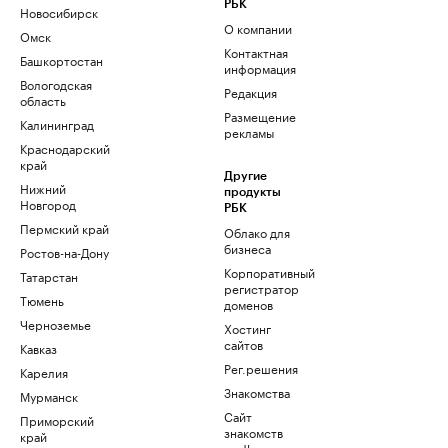
РБК
Новосибирск
О компании
Омск
Контактная
Башкортостан
информация
Вологодская
Редакция
область
Размещение
Калининград
рекламы
Краснодарский
край
Другие
Нижний
продукты
Новгород
РБК
Пермский край
Облако для
бизнеса
Ростов-на-Дону
Корпоративный
Татарстан
регистратор
Тюмень
доменов
Черноземье
Хостинг
сайтов
Кавказ
Рег.решения
Карелия
Знакомства
Мурманск
Сайт
Приморский
знакомств
край
podbor.ru