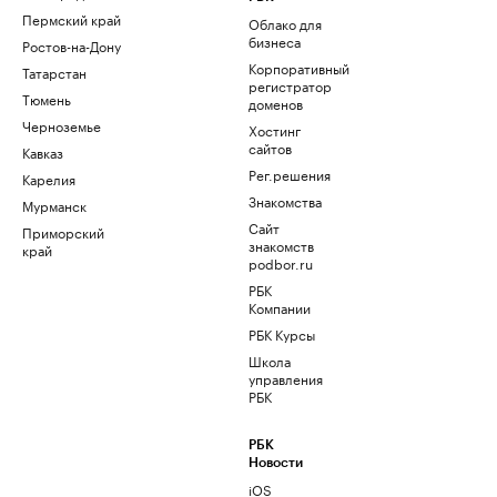
Пермский край
Облако для
бизнеса
Ростов-на-Дону
Корпоративный
Татарстан
регистратор
Тюмень
доменов
Черноземье
Хостинг
сайтов
Кавказ
Рег.решения
Карелия
Знакомства
Мурманск
Сайт
Приморский
знакомств
край
podbor.ru
РБК
Компании
РБК Курсы
Школа
управления
РБК
РБК
Новости
iOS