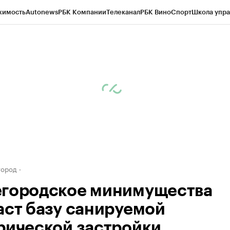
жимость
Autonews
РБК Компании
Телеканал
РБК Вино
Спорт
Школа упра
д
Стиль
Крипто
РБК Бизнес-среда
Дискуссионный клуб
Исследования
К
а контрагентов
Политика
Экономика
Бизнес
Технологии и медиа
Фина
город
городское минимущества
аст базу санируемой
рической застройки