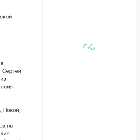
еской
ая
а Сергей
 из
иссия
ц Новой,
ов на
ьшие