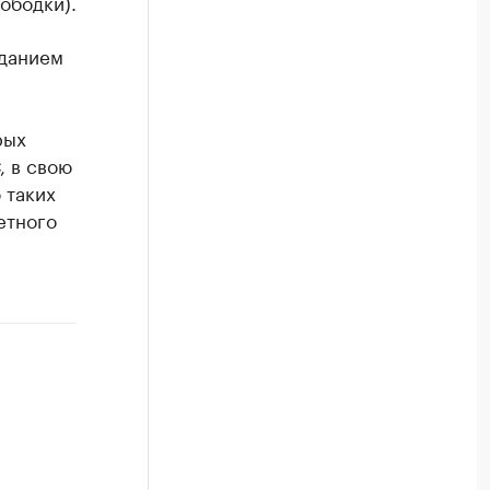
ободки).
зданием
ы
рых
, в свою
 таких
етного