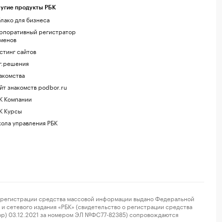
угие продукты РБК
лако для бизнеса
рпоративный регистратор
менов
стинг сайтов
г.решения
акомства
йт знакомств podbor.ru
К Компании
К Курсы
ола управления РБК
регистрации средства массовой информации выдано Федеральной
и сетевого издания «РБК» (свидетельство о регистрации средства
ор) 03.12.2021 за номером ЭЛ №ФС77-82385) сопровождаются