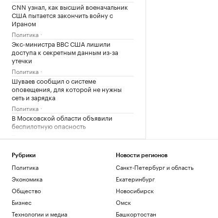
CNN узнал, как высший военачальник
США пытается закончить войну с
Ираном
Политика
Экс-министра ВВС США лишили
доступа к секретным данным из-за
утечки
Политика
Шуваев сообщил о системе
оповещения, для которой не нужны
сеть и зарядка
Политика
В Московской области объявили
беспилотную опасность
Политика
Загрузить еще
Рубрики
Новости регионов
Политика
Санкт-Петербург и область
Экономика
Екатеринбург
Общество
Новосибирск
Бизнес
Омск
Технологии и медиа
Башкортостан