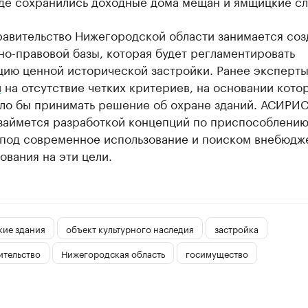
где сохранились доходные дома мещан и ямщицкие сл
равительство Нижегородской области занимается со
о-правовой базы, которая будет регламентировать
цию ценной исторической застройки. Ранее эксперт
и
на отсутствие четких критериев, на основании кото
ло бы принимать решение об охране зданий. АСИРИС
 займется разработкой концепций по приспособлению
 под современное использование и поиском внебюдж
вания на эти цели.
кие здания
объект культурного наследия
застройка
ительство
Нижегородская область
госимущество