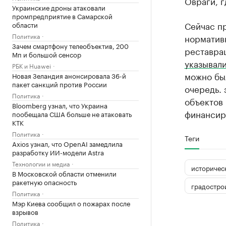
Овраги, 
Украинские дроны атаковали
промпредприятие в Самарской
Сейчас п
области
Политика
нормативн
Зачем смартфону телеобъектив, 200
реставра
Мп и большой сенсор
указывал
РБК и Huawei
можно бы
Новая Зеландия анонсировала 36-й
пакет санкций против России
очередь.
Политика
объектов
Bloomberg узнал, что Украина
финансиро
пообещала США больше не атаковать
КТК
Политика
Теги
Axios узнал, что OpenAI замедлила
разработку ИИ-модели Astra
Технологии и медиа
историчес
В Московской области отменили
ракетную опасность
градостро
Политика
Мэр Киева сообщил о пожарах после
взрывов
Политика