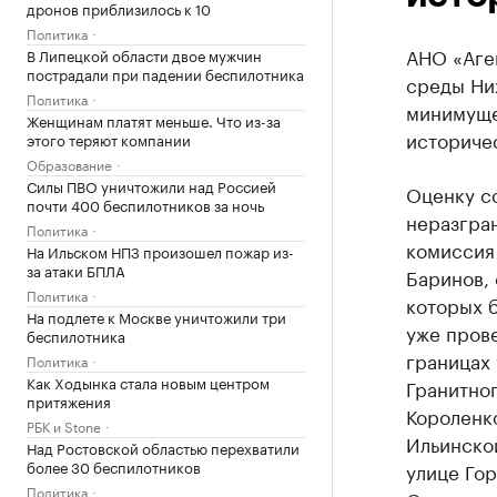
дронов приблизилось к 10
Политика
АНО «Аге
В Липецкой области двое мужчин
пострадали при падении беспилотника
среды Ни
Политика
минимуще
Женщинам платят меньше. Что из-за
историче
этого теряют компании
Образование
Силы ПВО уничтожили над Россией
Оценку с
почти 400 беспилотников за ночь
неразгра
Политика
комиссия
На Ильском НПЗ произошел пожар из-
за атаки БПЛА
Баринов, 
Политика
которых 
На подлете к Москве уничтожили три
уже прове
беспилотника
границах 
Политика
Как Ходынка стала новым центром
Гранитног
притяжения
Короленко
РБК и Stone
Ильинско
Над Ростовской областью перехватили
более 30 беспилотников
улице Гор
Политика