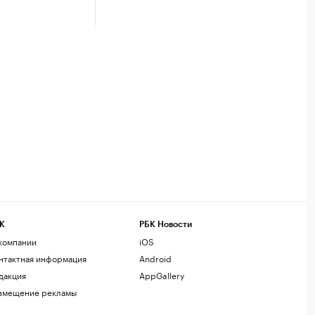
К
РБК Новости
компании
iOS
нтактная информация
Android
дакция
AppGallery
змещение рекламы