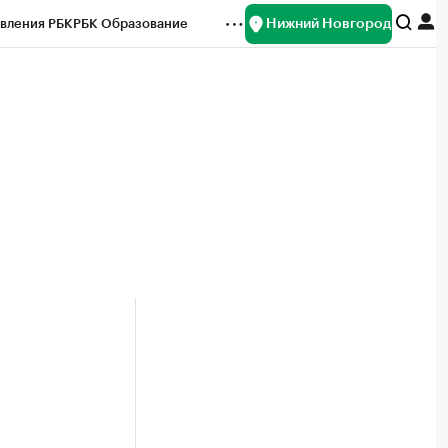
Нижний Новгород
вления РБК
РБК Образование
редитные рейтинги
Франшизы
нсы
Рынок наличной валюты