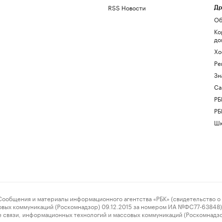
RSS Новости
Др
Об
Ко
до
Хо
Ре
Зн
Са
РБ
РБ
Шк
ения и материалы информационного агентства «РБК» (свидетельство о 
овых коммуникаций (Роскомнадзор) 09.12.2015 за номером ИА №ФС77-63848) 
 связи, информационных технологий и массовых коммуникаций (Роскомнадз