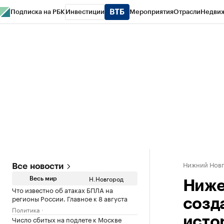
Подписка на РБК
Инвестиции
Мероприятия
Отрасли
Недви
РБК Курсы
РБК Life
Тренды
Визионеры
Национальные проекты
Горо
Газета
Спецпроекты СПб
Конференции СПб
Спецпроекты
Проверк
Нижний Нов
Все новости
Н.Новгород
Весь мир
Ниже
Что известно об атаках БПЛА на
регионы России. Главное к 8 августа
созд
Политика
Число сбитых на подлете к Москве
исто