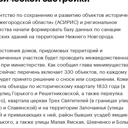
нтство по сохранению и развитию объектов историч
жегородской области» (АСИРИС) и региональное
ства начапи формировать базу данных по санации
ских зданий на территории Нижнего Новгорода.
остояния домов, придомовых территорий и
ниченных участков будет проводить межведомственн
 при министерстве. Как сообщил глава минимуществ
сейчас перечень включает 330 объектов, по каждому
будет принято решение о сносе или сохранении. Ком
ла объезды по историческому кварталу 1833 года (в
улиц Горького и Решетниковской, а также переулка
о), квартала церкви Трех Святителей (в границах ули
 и Славянской) и на территории Започаинья (улицы
й и примыкающих к ней, район бывших усадеб ямщик
ького, а также улицы Малая Ямская, Шевченко и Бол