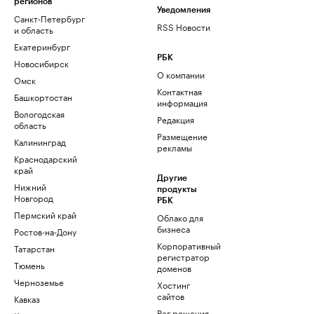
регионов
Уведомления
Санкт-Петербург
RSS Новости
и область
Екатеринбург
РБК
Новосибирск
О компании
Омск
Контактная
Башкортостан
информация
Вологодская
Редакция
область
Размещение
Калининград
рекламы
Краснодарский
край
Другие
Нижний
продукты
Новгород
РБК
Пермский край
Облако для
бизнеса
Ростов-на-Дону
Корпоративный
Татарстан
регистратор
Тюмень
доменов
Черноземье
Хостинг
сайтов
Кавказ
Рег.решения