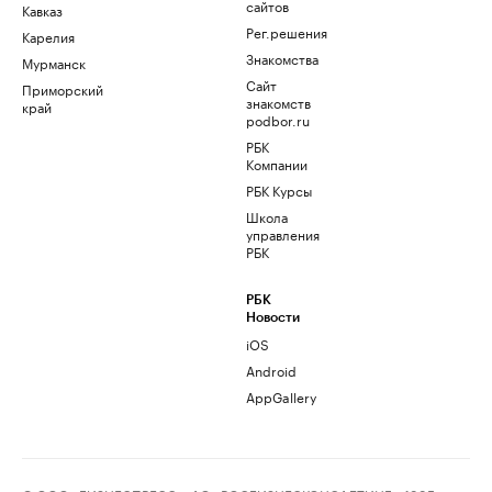
сайтов
Кавказ
Рег.решения
Карелия
Знакомства
Мурманск
Сайт
Приморский
знакомств
край
podbor.ru
РБК
Компании
РБК Курсы
Школа
управления
РБК
РБК
Новости
iOS
Android
AppGallery