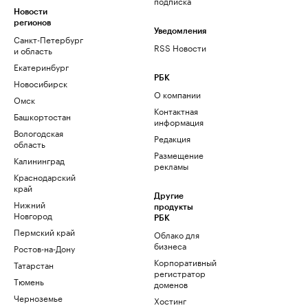
подписка
Новости
регионов
Уведомления
Санкт-Петербург
RSS Новости
и область
Екатеринбург
РБК
Новосибирск
О компании
Омск
Контактная
Башкортостан
информация
Вологодская
Редакция
область
Размещение
Калининград
рекламы
Краснодарский
край
Другие
Нижний
продукты
Новгород
РБК
Пермский край
Облако для
бизнеса
Ростов-на-Дону
Корпоративный
Татарстан
регистратор
Тюмень
доменов
Черноземье
Хостинг