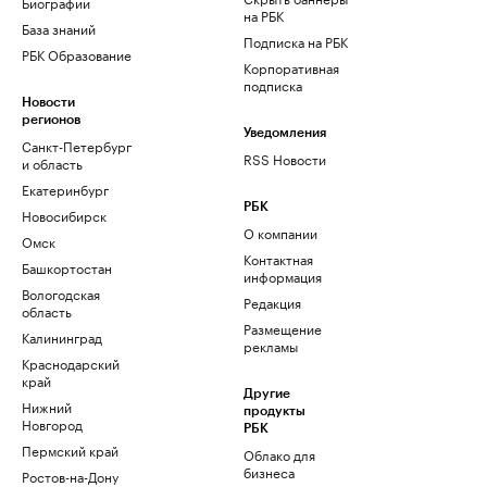
Биографии
на РБК
База знаний
Подписка на РБК
РБК Образование
Корпоративная
подписка
Новости
регионов
Уведомления
Санкт-Петербург
RSS Новости
и область
Екатеринбург
РБК
Новосибирск
О компании
Омск
Контактная
Башкортостан
информация
Вологодская
Редакция
область
Размещение
Калининград
рекламы
Краснодарский
край
Другие
Нижний
продукты
Новгород
РБК
Пермский край
Облако для
бизнеса
Ростов-на-Дону