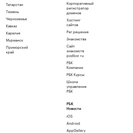
Корпоративный
Татарстан
регистратор
Тюмень
доменов
Черноземье
Хостинг
сайтов
Кавказ
Рег.решения
Карелия
Знакомства
Мурманск
Сайт
Приморский
знакомств
край
podbor.ru
РБК
Компании
РБК Курсы
Школа
управления
РБК
РБК
Новости
iOS
Android
AppGallery