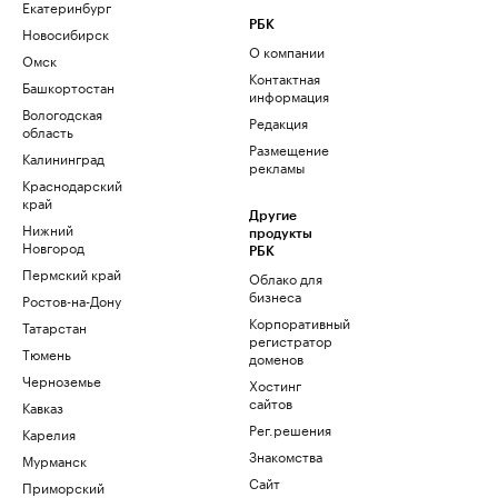
Екатеринбург
РБК
Новосибирск
О компании
Омск
Контактная
Башкортостан
информация
Вологодская
Редакция
область
Размещение
Калининград
рекламы
Краснодарский
край
Другие
Нижний
продукты
Новгород
РБК
Пермский край
Облако для
бизнеса
Ростов-на-Дону
Корпоративный
Татарстан
регистратор
Тюмень
доменов
Черноземье
Хостинг
сайтов
Кавказ
Рег.решения
Карелия
Знакомства
Мурманск
Сайт
Приморский