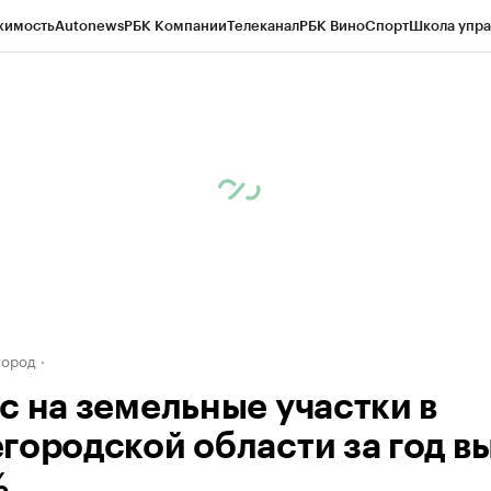
жимость
Autonews
РБК Компании
Телеканал
РБК Вино
Спорт
Школа упра
д
Стиль
Крипто
РБК Бизнес-среда
Дискуссионный клуб
Исследования
К
а контрагентов
Политика
Экономика
Бизнес
Технологии и медиа
Фина
город
с на земельные участки в
городской области за год в
%