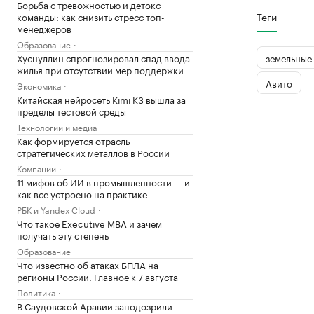
Борьба с тревожностью и детокс
Теги
команды: как снизить стресс топ-
менеджеров
Образование
земельные 
Хуснуллин спрогнозировал спад ввода
жилья при отсутствии мер поддержки
Авито
Экономика
Китайская нейросеть Kimi K3 вышла за
пределы тестовой среды
Технологии и медиа
Как формируется отрасль
стратегических металлов в России
Компании
11 мифов об ИИ в промышленности — и
как все устроено на практике
РБК и Yandex Cloud
Что такое Executive MBA и зачем
получать эту степень
Образование
Что известно об атаках БПЛА на
регионы России. Главное к 7 августа
Политика
В Саудовской Аравии заподозрили