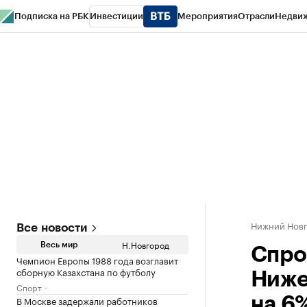
Подписка на РБК
Инвестиции
Мероприятия
Отрасли
Недви
РБК Курсы
РБК Life
Тренды
Визионеры
Национальные проекты
Горо
Газета
Спецпроекты СПб
Конференции СПб
Спецпроекты
Проверк
Нижний Нов
Все новости
Н.Новгород
Весь мир
Спро
Чемпион Европы 1988 года возглавит
сборную Казахстана по футболу
Ниже
Спорт
В Москве задержали работников
на 6