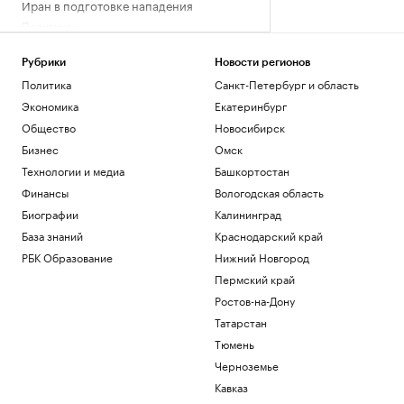
Иран в подготовке нападения
Политика
Задержание сотрудников
криптообменников из «Москва-Сити».
Рубрики
Новости регионов
Видео
Политика
Санкт-Петербург и область
Общество
Экономика
Екатеринбург
Как мы ездили в Южную Корею за
здоровьем и впечатлениями
Общество
Новосибирск
Life
Бизнес
Омск
WSJ рассказала, как утечки о нехватке
Технологии и медиа
Башкортостан
боеприпасов «сводят с ума» Трампа
Финансы
Вологодская область
Политика
Биографии
Калининград
Глава Тувы Ховалыг включил Нарусову в
список кандидатов в Совет Федерации
База знаний
Краснодарский край
Политика
РБК Образование
Нижний Новгород
Пермский край
Загрузить еще
Ростов-на-Дону
Татарстан
Тюмень
Черноземье
Кавказ