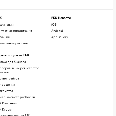
К
РБК Новости
компании
iOS
нтактная информация
Android
дакция
AppGallery
змещение рекламы
угие продукты РБК
лако для бизнеса
рпоративный регистратор
менов
стинг сайтов
г.решения
акомства
йт знакомств podbor.ru
К Компании
К Курсы
ола управления РБК