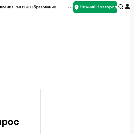
Нижний Новгород
вления РБК
РБК Образование
редитные рейтинги
Франшизы
нсы
Рынок наличной валюты
ырос