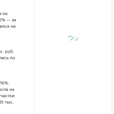
и на
2% — за
ился на
с. руб.
лись по
 16%.
осла на
участки
5 тыс.