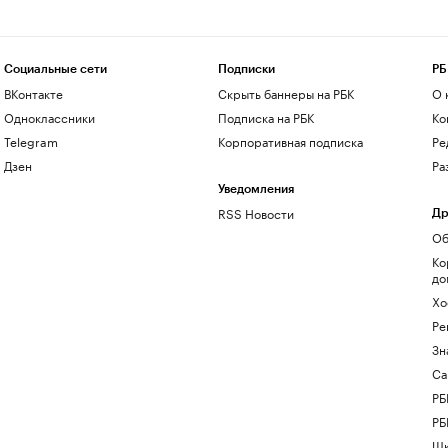
Социальные сети
Подписки
РБ
ВКонтакте
Скрыть баннеры на РБК
О 
Одноклассники
Подписка на РБК
Ко
Telegram
Корпоративная подписка
Ре
Дзен
Ра
Уведомления
RSS Новости
Др
Об
Ко
до
Хо
Ре
Зн
Са
РБ
РБ
Шк