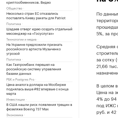
криптообменников. Видео
Общество
По данным
Несколько стран ЕС отказались
поставлять Киеву ракеты для Patriot
территори
Политика
прошедши
Шадаев отверг идею создать отдельный
5%, за пр
мессенджер на «Госуслугах»
Технологии и медиа
На Украине предложили признать
Cредняя 
российского артиста Музыченко
строитель
угрозой
за сотку 
Политика
Как Газпромбанк перешел на
21,66 тыс
российскую систему управления
назначени
базами данных
РБК и Postgres Pro
Цена аналога доллара на Мосбирже
В целом в
поднялась выше ₽82 впервые с конца
Цена на з
марта
4% до 94 
Инвестиции
В США нашли риск появления трещин в
под ИЖС н
фюзеляже Boeing 737 Max
руб. и 42
Экономика