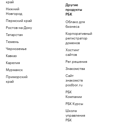
край
Другие
Нижний
продукты
Новгород
РБК
Пермский край
Облако для
бизнеса
Ростов-на-Дону
Корпоративный
Татарстан
регистратор
Тюмень
доменов
Черноземье
Хостинг
сайтов
Кавказ
Рег.решения
Карелия
Знакомства
Мурманск
Сайт
Приморский
знакомств
край
podbor.ru
РБК
Компании
РБК Курсы
Школа
управления
РБК