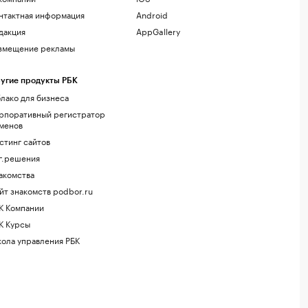
нтактная информация
Android
дакция
AppGallery
змещение рекламы
угие продукты РБК
лако для бизнеса
рпоративный регистратор
менов
стинг сайтов
г.решения
акомства
йт знакомств podbor.ru
К Компании
К Курсы
ола управления РБК