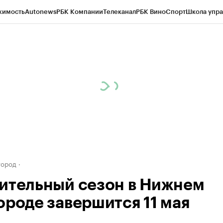
жимость
Autonews
РБК Компании
Телеканал
РБК Вино
Спорт
Школа упра
д
Стиль
Крипто
РБК Бизнес-среда
Дискуссионный клуб
Исследования
К
а контрагентов
Политика
Экономика
Бизнес
Технологии и медиа
Фина
город
ительный сезон в Нижнем
ороде завершится 11 мая