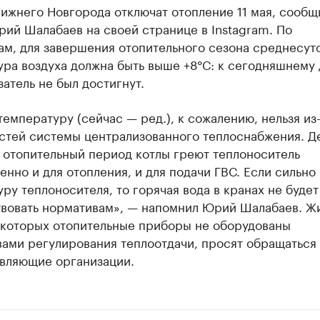
ижнего Новгорода отключат отопление 11 мая, сообщ
ий Шалабаев на своей странице в Instagram. По
ам, для завершения отопительного сезона среднесут
ура воздуха должна быть выше +8°С: к сегодняшнему
затель не был достигнут.
температуру (сейчас — ред.), к сожалению, нельзя из
стей системы централизованного теплоснабжения. Д
в отопительный период котлы греют теплоноситель
нно и для отопления, и для подачи ГВС. Если сильно
ру теплоносителя, то горячая вода в кранах не будет
твовать нормативам», — напомнил Юрий Шалабаев. Ж
у которых отопительные приборы не оборудованы
ами регулирования теплоотдачи, просят обращаться 
вляющие организации.