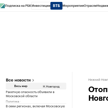
Подписка на РБК
Инвестиции
Мероприятия
Отрасли
Недви
РБК Курсы
РБК Life
Тренды
Визионеры
Национальные проекты
Горо
Газета
Спецпроекты СПб
Конференции СПб
Спецпроекты
Проверк
Нижний Нов
Все новости
Н.Новгород
Весь мир
Отоп
Ракетную опасность объявили в
Московской области
Новг
Политика
В семи регионах, включая Московскую