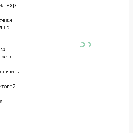
ил мэр
очная
 дню
-за
ело в
 снизить
ителей
в