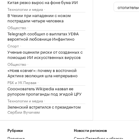
Китая резко вырос на фоне бума ИИ
отопитель
Технологии и медиа
В Чехии при нападении с ножом
пострадали четыре человека
Общество
Telegraph сообщил о выплатах УЕФА
вероятной любовнице Инфантино
Спорт
Ученые оценили риски от созданных с
помощью ИИ искусственных вирусов
Общество
«Ноев ковчег»: почему в восточной
Арктике эволюция шла непрерывно
РБК и УК Первая
Сооснователь Wikipedia назвал ее
рупором пропаганды под эгидой ЦРУ
Технологии и медиа
Зеленский встретился с президентом
Сербии Вучичем
Политика
Как устроены приватные террасы в
квартирах «Серии плюс»
Рубрики
Новости регионов
РБК и ПИК Серия плюс
Политика
Санкт-Петербург и область