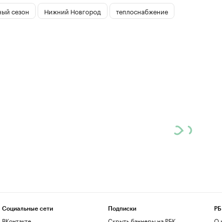
ный сезон
Нижний Новгород
теплоснабжение
Социальные сети
Подписки
РБ
ВКонтакте
Скрыть баннеры на РБК
О 