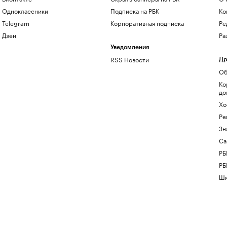
Одноклассники
Подписка на РБК
Ко
Telegram
Корпоративная подписка
Ре
Дзен
Ра
Уведомления
RSS Новости
Др
Об
Ко
до
Хо
Ре
Зн
Са
РБ
РБ
Шк