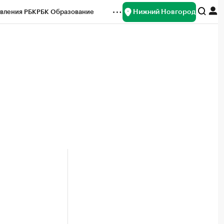
Нижний Новгород
вления РБК
РБК Образование
редитные рейтинги
Франшизы
нсы
Рынок наличной валюты