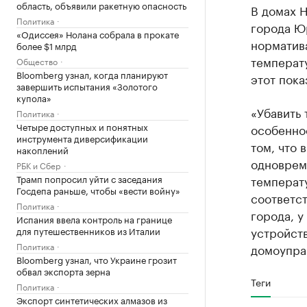
область, объявили ракетную опасность
В домах Н
Политика
города Юр
«Одиссея» Нолана собрала в прокате
норматив
более $1 млрд
температ
Общество
Bloomberg узнал, когда планируют
этот пока
завершить испытания «Золотого
купола»
«Убавить 
Политика
Четыре доступных и понятных
особенно
инструмента диверсификации
том, что 
накоплений
одновреме
РБК и Сбер
Трамп попросил уйти с заседания
температу
Госдепа раньше, чтобы «вести войну»
соответс
Политика
города, 
Испания ввела контроль на границе
устройств
для путешественников из Италии
Политика
домоупра
Bloomberg узнал, что Украине грозит
обвал экспорта зерна
Теги
Политика
Экспорт синтетических алмазов из