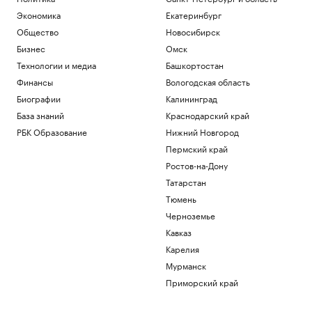
Экс-президент Финляндии усомнился в
Экономика
Екатеринбург
сценарии нападения России на НАТО
Общество
Новосибирск
Политика
Бизнес
Омск
Глава «Эксмо» назвал книгу, которая
поможет стать «лучшей версией себя»
Технологии и медиа
Башкортостан
РАДИО
Финансы
Вологодская область
Общество
Биографии
Калининград
Мадьяр ответил на вопрос, останется
База знаний
Краснодарский край
ли «Росатом» подрядчиком на
«Пакш-2»
РБК Образование
Нижний Новгород
Политика
Пермский край
Росфинмониторинг рассказал, как
Ростов-на-Дону
помог выявить криптомошенников в
Москве
Татарстан
Политика
Тюмень
Черноземье
Загрузить еще
Кавказ
Карелия
Мурманск
Приморский край