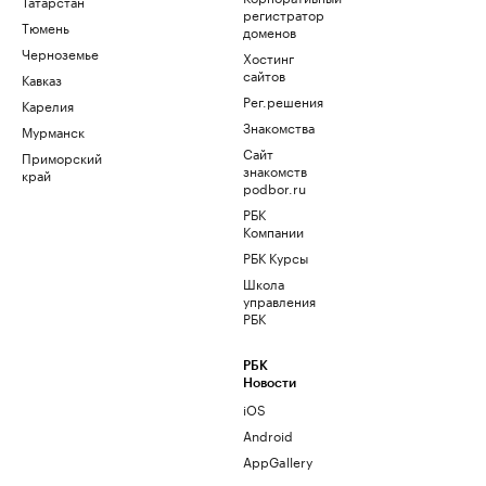
Татарстан
регистратор
Тюмень
доменов
Черноземье
Хостинг
сайтов
Кавказ
Рег.решения
Карелия
Знакомства
Мурманск
Сайт
Приморский
знакомств
край
podbor.ru
РБК
Компании
РБК Курсы
Школа
управления
РБК
РБК
Новости
iOS
Android
AppGallery