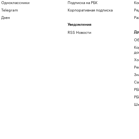
Одноклассники
Подписка на РБК
Ко
Telegram
Корпоративная подписка
Ре
Дзен
Ра
Уведомления
RSS Новости
Др
Об
Ко
до
Хо
Ре
Зн
Са
РБ
РБ
Шк