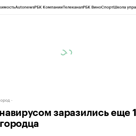
жимость
Autonews
РБК Компании
Телеканал
РБК Вино
Спорт
Школа упра
д
Стиль
Крипто
РБК Бизнес-среда
Дискуссионный клуб
Исследования
К
а контрагентов
Политика
Экономика
Бизнес
Технологии и медиа
Фина
город
навирусом заразились еще 
городца