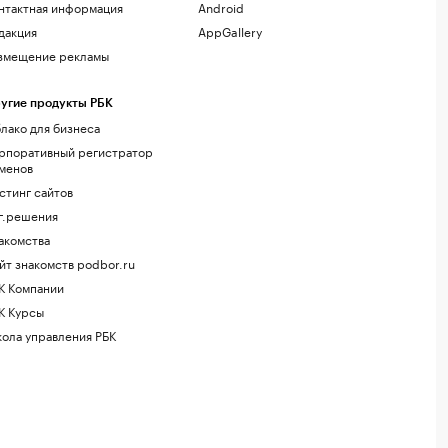
нтактная информация
Android
дакция
AppGallery
змещение рекламы
угие продукты РБК
лако для бизнеса
рпоративный регистратор
менов
стинг сайтов
г.решения
акомства
йт знакомств podbor.ru
К Компании
К Курсы
ола управления РБК