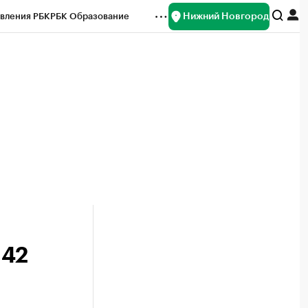
Нижний Новгород
вления РБК
РБК Образование
редитные рейтинги
Франшизы
нсы
Рынок наличной валюты
142