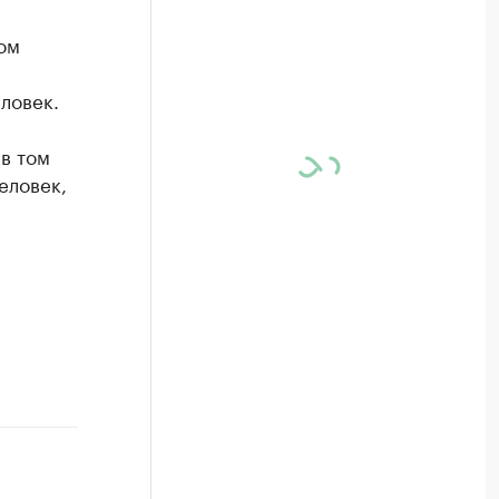
ом
ловек.
в том
еловек,