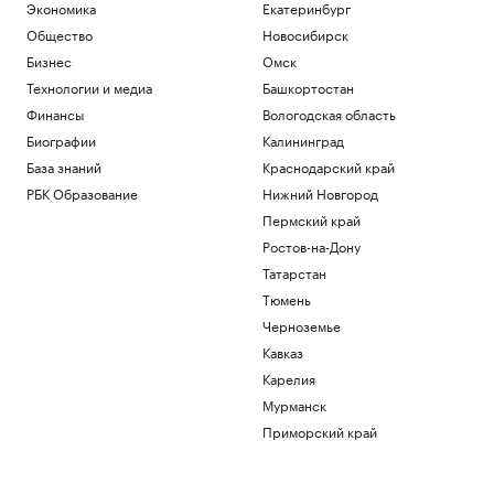
Пришли в движение биткоины из 2011
Экономика
Екатеринбург
года. Их владелец в плюсе на $10 млн
Общество
Новосибирск
Крипто
Бизнес
Омск
CMO: чем занимается директор по
маркетингу
Технологии и медиа
Башкортостан
Образование
Финансы
Вологодская область
WSJ узнала о смене позиции разведки
Биографии
Калининград
США о «нападении» России на НАТО
База знаний
Краснодарский край
Политика
РБК Образование
Нижний Новгород
Телеканалы объявили цены на
агитацию. Как партии будут строить
Пермский край
кампании
Ростов-на-Дону
Подписка на РБК
Татарстан
Тюмень
Загрузить еще
Черноземье
Кавказ
Карелия
Мурманск
Приморский край