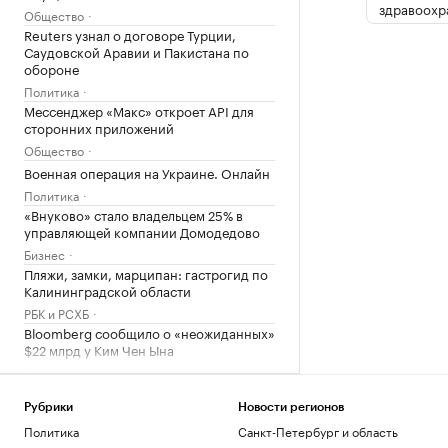
здравоохр
Общество
Reuters узнал о договоре Турции,
Саудовской Аравии и Пакистана по
обороне
Политика
Мессенджер «Макс» откроет API для
сторонних приложений
Общество
Военная операция на Украине. Онлайн
Политика
«Внуково» стало владельцем 25% в
управляющей компании Домодедово
Бизнес
Пляжи, замки, марципан: гастрогид по
Калининградской области
РБК и РСХБ
Bloomberg сообщило о «неожиданных»
$22 млрд у Ким Чен Ына
Политика
Страхование вкладов в банках: сумма
возмещения, что такое АСВ
Рубрики
Новости регионов
Инвестиции
Политика
Санкт-Петербург и область