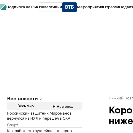
Подписка на РБК
Инвестиции
Мероприятия
Отрасли
Недви
РБК Курсы
РБК Life
Тренды
Визионеры
Национальные проекты
Горо
Газета
Спецпроекты СПб
Конференции СПб
Спецпроекты
Проверк
Нижний Нов
Все новости
Н.Новгород
Весь мир
Коро
Российский защитник Мироманов
вернулся из НХЛ и перешел в СКА
ниже
Спорт
Как работает крупнейшая товарно-