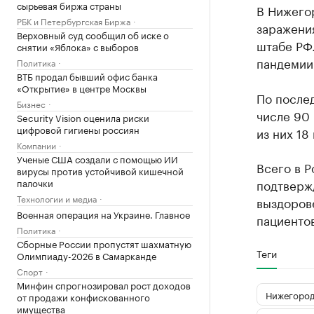
сырьевая биржа страны
В Нижегор
РБК и Петербургская Биржа
заражени
Верховный суд сообщил об иске о
штабе РФ.
снятии «Яблока» с выборов
пандемии 
Политика
ВТБ продал бывший офис банка
«Открытие» в центре Москвы
По послед
Бизнес
числе 90 
Security Vision оценила риски
цифровой гигиены россиян
из них 18
Компании
Ученые США создали с помощью ИИ
Всего в Р
вирусы против устойчивой кишечной
палочки
подтвержд
Технологии и медиа
выздорове
Военная операция на Украине. Главное
пациентов
Политика
Сборные России пропустят шахматную
Теги
Олимпиаду-2026 в Самарканде
Спорт
Минфин спрогнозировал рост доходов
Нижегород
от продажи конфискованного
имущества