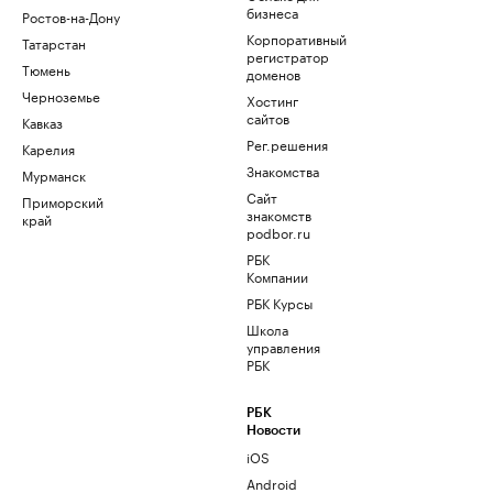
бизнеса
Ростов-на-Дону
Корпоративный
Татарстан
регистратор
Тюмень
доменов
Черноземье
Хостинг
сайтов
Кавказ
Рег.решения
Карелия
Знакомства
Мурманск
Сайт
Приморский
знакомств
край
podbor.ru
РБК
Компании
РБК Курсы
Школа
управления
РБК
РБК
Новости
iOS
Android