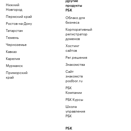
Другие
Нижний
продукты
Новгород
РБК
Пермский край
Облако для
бизнеса
Ростов-на-Дону
Корпоративный
Татарстан
регистратор
Тюмень
доменов
Черноземье
Хостинг
сайтов
Кавказ
Рег.решения
Карелия
Знакомства
Мурманск
Сайт
Приморский
знакомств
край
podbor.ru
РБК
Компании
РБК Курсы
Школа
управления
РБК
РБК