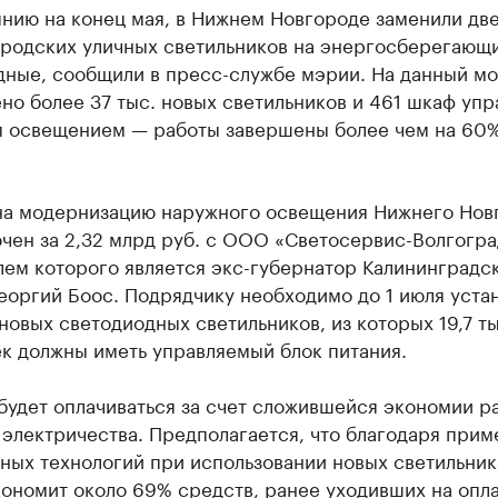
нию на конец мая, в Нижнем Новгороде заменили две
ородских уличных светильников на энергосберегающ
дные, сообщили в пресс-службе мэрии. На данный м
но более 37 тыс. новых светильников и 461 шкаф упр
 освещением — работы завершены более чем на 60%
на модернизацию наружного освещения Нижнего Нов
чен за 2,32 млрд руб. с ООО «Светосервис-Волгогра
лем которого является экс-губернатор Калининградс
еоргий Боос. Подрядчику необходимо до 1 июля уста
 новых светодиодных светильников, из которых 19,7 ты
к должны иметь управляемый блок питания.
будет оплачиваться за счет сложившейся экономии р
 электричества. Предполагается, что благодаря при
ных технологий при использовании новых светильник
ономит около 69% средств, ранее уходивших на опл