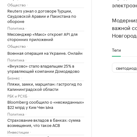
электроэ
Общество
Reuters узнал о договоре Турции,
Саудовской Аравии и Пакистана по
Модерниз
обороне
важной с
Политика
Мессенджер «Макс» откроет API для
Новгород
сторонних приложений
Общество
Теги
Военная операция на Украине. Онлайн
Политика
«Внуково» стало владельцем 25% в
светодиод
управляющей компании Домодедово
Бизнес
Пляжи, замки, марципан: гастрогид по
Калининградской области
РБК и РСХБ
Bloomberg сообщило о «неожиданных»
$22 млрд у Ким Чен Ына
Политика
Страхование вкладов в банках: сумма
возмещения, что такое АСВ
Инвестиции