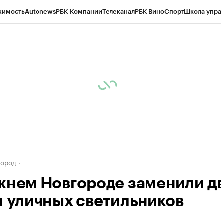
жимость
Autonews
РБК Компании
Телеканал
РБК Вино
Спорт
Школа упра
д
Стиль
Крипто
РБК Бизнес-среда
Дискуссионный клуб
Исследования
К
а контрагентов
Политика
Экономика
Бизнес
Технологии и медиа
Фина
город
жнем Новгороде заменили д
и уличных светильников