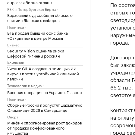
сырьевая биржа страны
По состоя
РБК и Петербургская Биржа
старых г
Верховный суд сообщил об иске о
светодио
снятии «Яблока» с выборов
установле
Политика
ВТБ продал бывший офис банка
наружным
«Открытие» в центре Москвы
города.
Бизнес
Security Vision оценила риски
цифровой гигиены россиян
Договор 
Компании
был заклю
Ученые США создали с помощью ИИ
учредите
вирусы против устойчивой кишечной
палочки
области Г
Технологии и медиа
65,2 тыс.
Военная операция на Украине. Главное
светоточе
Политика
Сборные России пропустят шахматную
Контракт 
Олимпиаду-2026 в Самарканде
на оплату
Спорт
Минфин спрогнозировал рост доходов
современ
от продажи конфискованного
город сэк
имущества