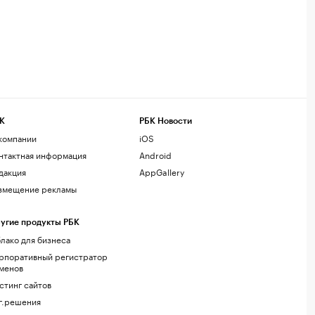
К
РБК Новости
компании
iOS
нтактная информация
Android
дакция
AppGallery
змещение рекламы
угие продукты РБК
лако для бизнеса
рпоративный регистратор
менов
стинг сайтов
г.решения