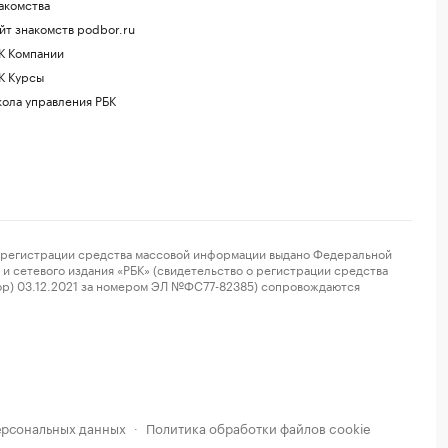
акомства
йт знакомств podbor.ru
К Компании
К Курсы
ола управления РБК
регистрации средства массовой информации выдано Федеральной
и сетевого издания «РБК» (свидетельство о регистрации средства
ор) 03.12.2021 за номером ЭЛ №ФС77-82385) сопровождаются
ерсональных данных
Политика обработки файлов cookie
·