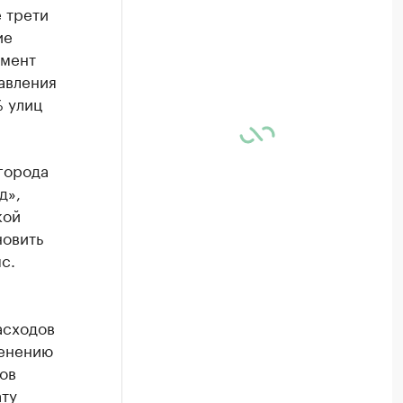
 трети
ие
омент
авления
 улиц
города
д»,
кой
новить
с.
асходов
менению
ов
ату