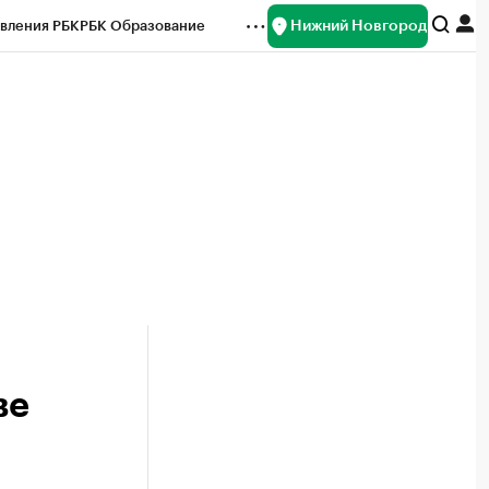
Нижний Новгород
вления РБК
РБК Образование
редитные рейтинги
Франшизы
нсы
Рынок наличной валюты
ве