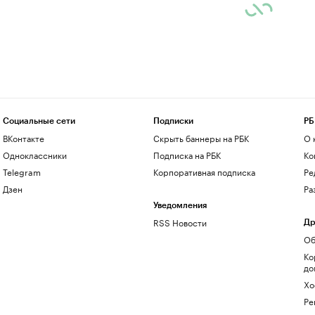
Социальные сети
Подписки
РБ
ВКонтакте
Скрыть баннеры на РБК
О 
Одноклассники
Подписка на РБК
Ко
Telegram
Корпоративная подписка
Ре
Дзен
Ра
Уведомления
RSS Новости
Др
Об
Ко
до
Хо
Ре