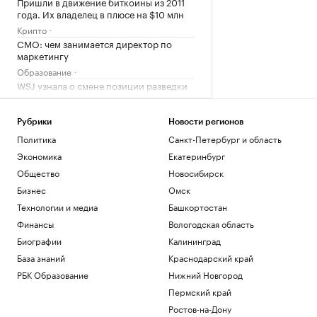
Пришли в движение биткоины из 2011
года. Их владелец в плюсе на $10 млн
Крипто
CMO: чем занимается директор по
маркетингу
Образование
WSJ узнала о смене позиции разведки
США о «нападении» России на НАТО
Политика
Рубрики
Новости регионов
Телеканалы объявили цены на
агитацию. Как партии будут строить
Политика
Санкт-Петербург и область
кампании
Экономика
Екатеринбург
Подписка на РБК
Общество
Новосибирск
Бизнес
Омск
Загрузить еще
Технологии и медиа
Башкортостан
Финансы
Вологодская область
Биографии
Калининград
База знаний
Краснодарский край
РБК Образование
Нижний Новгород
Пермский край
Ростов-на-Дону