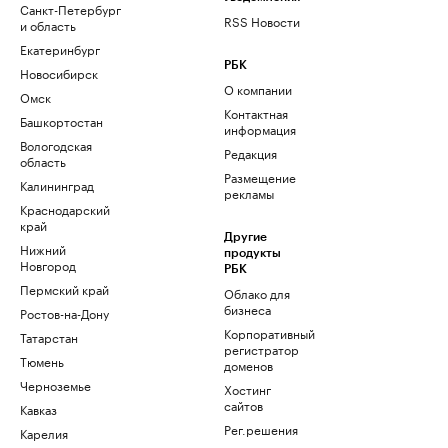
Санкт-Петербург
RSS Новости
и область
Екатеринбург
РБК
Новосибирск
О компании
Омск
Контактная
Башкортостан
информация
Вологодская
Редакция
область
Размещение
Калининград
рекламы
Краснодарский
край
Другие
Нижний
продукты
Новгород
РБК
Пермский край
Облако для
бизнеса
Ростов-на-Дону
Корпоративный
Татарстан
регистратор
Тюмень
доменов
Черноземье
Хостинг
сайтов
Кавказ
Рег.решения
Карелия