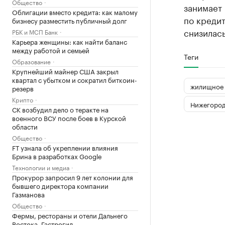
Общество
занимает 
Облигации вместо кредита: как малому
по креди
бизнесу разместить публичный долг
снизилась
РБК и МСП Банк
Карьера женщины: как найти баланс
между работой и семьей
Теги
Образование
Крупнейший майнер США закрыл
квартал с убытком и сократил биткоин-
жилищное 
резерв
Крипто
Нижегород
СК возбудил дело о теракте на
военного ВСУ после боев в Курской
области
Общество
FT узнала об укреплении влияния
Брина в разработках Google
Технологии и медиа
Прокурор запросил 9 лет колонии для
бывшего директора компании
Газманова
Общество
Фермы, рестораны и отели Дальнего
Востока. Гастрогид