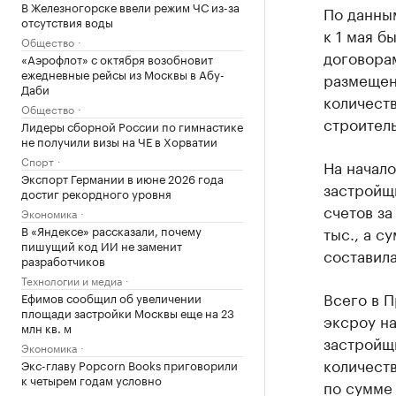
В Железногорске ввели режим ЧС из-за
По данным
отсутствия воды
к 1 мая б
Общество
договора
«Аэрофлот» с октября возобновит
ежедневные рейсы из Москвы в Абу-
размещенн
Даби
количест
Общество
строитель
Лидеры сборной России по гимнастике
не получили визы на ЧЕ в Хорватии
Спорт
На начало
Экспорт Германии в июне 2026 года
застройщи
достиг рекордного уровня
счетов за
Экономика
В «Яндексе» рассказали, почему
тыс., а с
пишущий код ИИ не заменит
составила
разработчиков
Технологии и медиа
Всего в П
Ефимов сообщил об увеличении
площади застройки Москвы еще на 23
эксроу на
млн кв. м
застройщ
Экономика
количеств
Экс-главу Popcorn Books приговорили
к четырем годам условно
по сумме