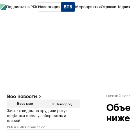
Подписка на РБК
Инвестиции
Мероприятия
Отрасли
Недви
РБК Курсы
РБК Life
Тренды
Визионеры
Национальные проекты
Горо
Газета
Спецпроекты СПб
Конференции СПб
Спецпроекты
Проверк
Нижний Нов
Все новости
Н.Новгород
Весь мир
Объе
Жизнь с видом на пруд или реку:
подборка жилья у набережных и
ниже
пляжей
РБК и ПИК Серия плюс