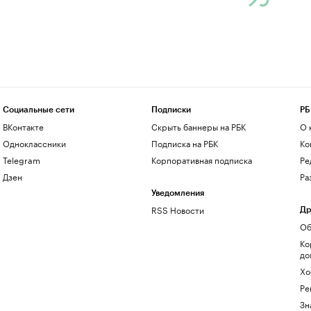
Социальные сети
Подписки
РБ
ВКонтакте
Скрыть баннеры на РБК
О 
Одноклассники
Подписка на РБК
Ко
Telegram
Корпоративная подписка
Ре
Дзен
Ра
Уведомления
RSS Новости
Др
Об
Ко
до
Хо
Ре
Зн