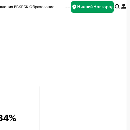
Нижний Новгород
вления РБК
РБК Образование
редитные рейтинги
Франшизы
нсы
Рынок наличной валюты
 34%