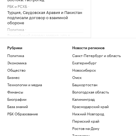
РБК и РСХБ
Турция, Саудовская Аравия и Пакистан
подписали договор о взаимной
обороне
Политика
Российский пловец заявил, что в
Париже на ЧЕ «воняет мочой и
помойками»
Рубрики
Новости регионов
Спорт
Политика
Санкт-Петербург и область
В Москве простились с легендарным
Экономика
Екатеринбург
баскетболистом Иваном Едешко
Общество
Новосибирск
Спорт
Путин рассказал президенту ОАЭ о
Бизнес
Омск
ситуации вокруг Украины
Технологии и медиа
Башкортостан
Политика
Финансы
Вологодская область
Politico сообщило об обсуждении
замены канцлера Германии Фридриха
Биографии
Калининград
Мерца
База знаний
Краснодарский край
Политика
РБК Образование
Нижний Новгород
Пермский край
Загрузить еще
Ростов-на-Дону
Татарстан