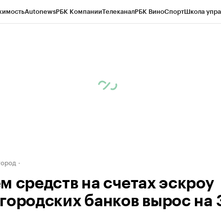
жимость
Autonews
РБК Компании
Телеканал
РБК Вино
Спорт
Школа упра
д
Стиль
Крипто
РБК Бизнес-среда
Дискуссионный клуб
Исследования
К
а контрагентов
Политика
Экономика
Бизнес
Технологии и медиа
Фина
город
м средств на счетах эскроу
городских банков вырос на