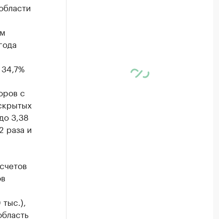
области
ем
года
 34,7%
оров с
аскрытых
до 3,38
2 раза и
счетов
ов
 тыс.),
область