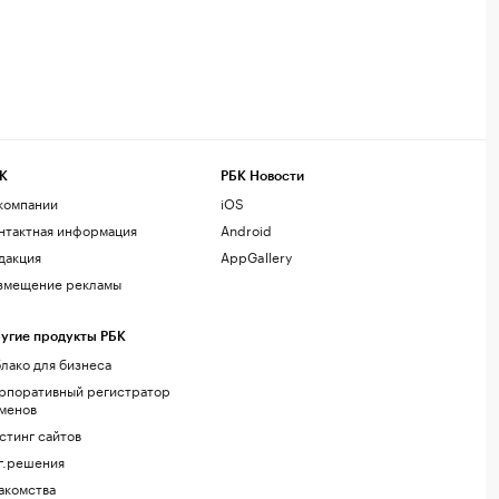
К
РБК Новости
компании
iOS
нтактная информация
Android
дакция
AppGallery
змещение рекламы
угие продукты РБК
лако для бизнеса
рпоративный регистратор
менов
стинг сайтов
г.решения
акомства