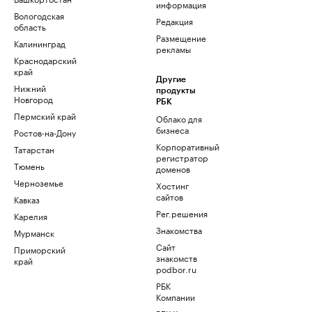
информация
Вологодская
Редакция
область
Размещение
Калининград
рекламы
Краснодарский
край
Другие
Нижний
продукты
Новгород
РБК
Пермский край
Облако для
бизнеса
Ростов-на-Дону
Корпоративный
Татарстан
регистратор
Тюмень
доменов
Черноземье
Хостинг
сайтов
Кавказ
Рег.решения
Карелия
Знакомства
Мурманск
Сайт
Приморский
знакомств
край
podbor.ru
РБК
Компании