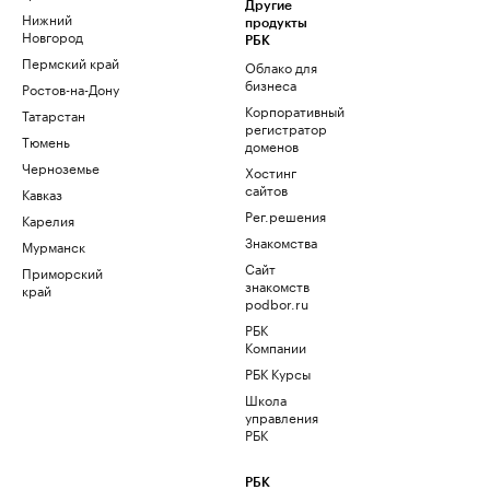
Другие
Нижний
продукты
Новгород
РБК
Пермский край
Облако для
бизнеса
Ростов-на-Дону
Корпоративный
Татарстан
регистратор
Тюмень
доменов
Черноземье
Хостинг
сайтов
Кавказ
Рег.решения
Карелия
Знакомства
Мурманск
Сайт
Приморский
знакомств
край
podbor.ru
РБК
Компании
РБК Курсы
Школа
управления
РБК
РБК