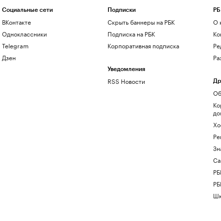
Социальные сети
Подписки
РБ
ВКонтакте
Скрыть баннеры на РБК
О 
Одноклассники
Подписка на РБК
Ко
Telegram
Корпоративная подписка
Ре
Дзен
Ра
Уведомления
RSS Новости
Др
Об
Ко
до
Хо
Ре
Зн
Са
РБ
РБ
Шк