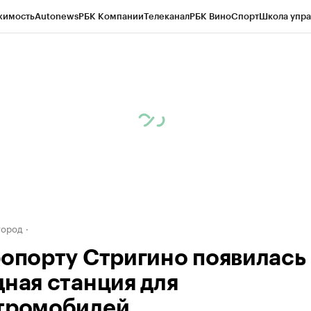
жимость
Autonews
РБК Компании
Телеканал
РБК Вино
Спорт
Школа упра
д
Стиль
Крипто
РБК Бизнес-среда
Дискуссионный клуб
Исследования
К
а контрагентов
Политика
Экономика
Бизнес
Технологии и медиа
Фина
город
ропорту Стригино появилась
дная станция для
тромобилей