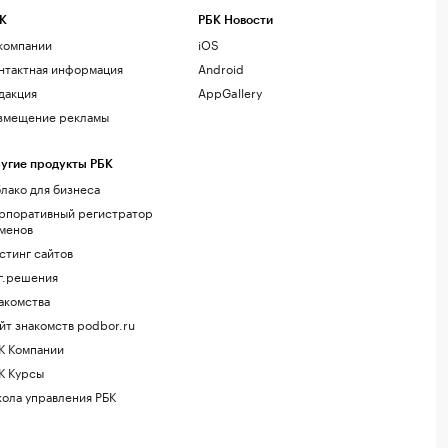
К
РБК Новости
компании
iOS
нтактная информация
Android
дакция
AppGallery
змещение рекламы
угие продукты РБК
лако для бизнеса
рпоративный регистратор
менов
стинг сайтов
г.решения
акомства
йт знакомств podbor.ru
К Компании
К Курсы
ола управления РБК