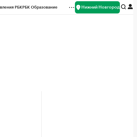
Нижний Новгород
вления РБК
РБК Образование
редитные рейтинги
Франшизы
нсы
Рынок наличной валюты