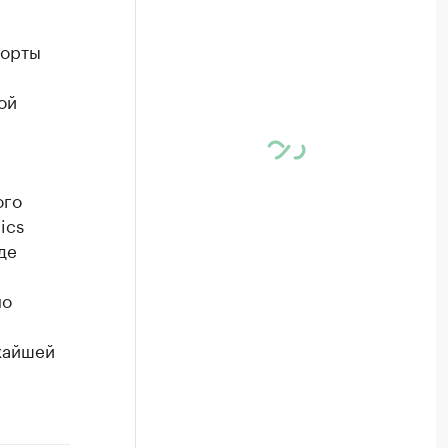
порты
ой
ого
ics
де
но
жайшей