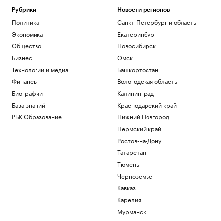
Telegraph сообщил о выплатах УЕФА
вероятной любовнице Инфантино
Рубрики
Новости регионов
Политика
Санкт-Петербург и область
Спорт
Ученые оценили риски от созданных с
Экономика
Екатеринбург
помощью ИИ искусственных вирусов
Общество
Новосибирск
Общество
Бизнес
Омск
«Ноев ковчег»: почему в восточной
Арктике эволюция шла непрерывно
Технологии и медиа
Башкортостан
РБК и УК Первая
Финансы
Вологодская область
Сооснователь Wikipedia назвал ее
Биографии
Калининград
рупором пропаганды под эгидой ЦРУ
База знаний
Краснодарский край
Технологии и медиа
РБК Образование
Нижний Новгород
Зеленский встретился с президентом
Сербии Вучичем
Пермский край
Политика
Ростов-на-Дону
Татарстан
Загрузить еще
Тюмень
Черноземье
Кавказ
Карелия
Мурманск