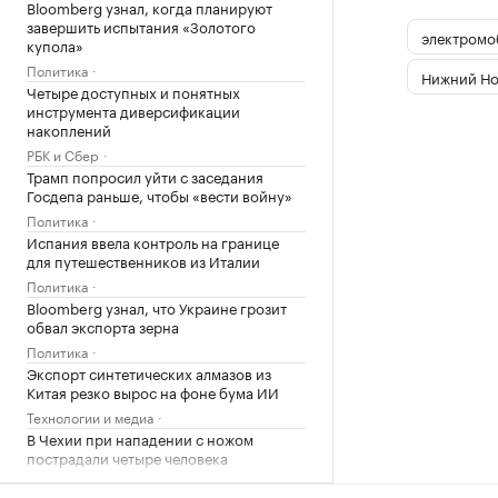
Bloomberg узнал, когда планируют
завершить испытания «Золотого
электромо
купола»
Политика
Нижний Но
Четыре доступных и понятных
инструмента диверсификации
накоплений
РБК и Сбер
Трамп попросил уйти с заседания
Госдепа раньше, чтобы «вести войну»
Политика
Испания ввела контроль на границе
для путешественников из Италии
Политика
Bloomberg узнал, что Украине грозит
обвал экспорта зерна
Политика
Экспорт синтетических алмазов из
Китая резко вырос на фоне бума ИИ
Технологии и медиа
В Чехии при нападении с ножом
пострадали четыре человека
Общество