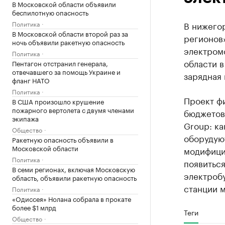
В Московской области объявили
беспилотную опасность
Политика
В нижего
В Московской области второй раз за
регионов
ночь объявили ракетную опасность
электром
Политика
области 
Пентагон отстранил генерала,
отвечавшего за помощь Украине и
зарядная
фланг НАТО
Политика
Проект ф
В США произошло крушение
пожарного вертолета с двумя членами
бюджетов,
экипажа
Group: к
Общество
оборудуют
Ракетную опасность объявили в
Московской области
модифицир
Политика
появиться
В семи регионах, включая Московскую
электробу
область, объявили ракетную опасность
станции м
Политика
«Одиссея» Нолана собрала в прокате
более $1 млрд
Теги
Общество