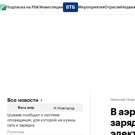
Подписка на РБК
Инвестиции
Мероприятия
Отрасли
Недви
РБК Курсы
РБК Life
Тренды
Визионеры
Национальные проекты
Горо
Газета
Спецпроекты СПб
Конференции СПб
Спецпроекты
Проверк
Нижний Нов
Все новости
Н.Новгород
Весь мир
В аэ
Шуваев сообщил о системе
оповещения, для которой не нужны
заря
сеть и зарядка
Политика
элек