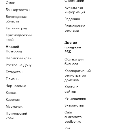
Омск
Контактная
Башкортостан
информация
Вологодская
Редакция
область
Размещение
Калининград
рекламы
Краснодарский
край
Другие
Нижний
продукты
Новгород
РБК
Пермский край
Облако для
бизнеса
Ростов-на-Дону
Корпоративный
Татарстан
регистратор
Тюмень
доменов
Черноземье
Хостинг
сайтов
Кавказ
Рег.решения
Карелия
Знакомства
Мурманск
Сайт
Приморский
знакомств
край
podbor.ru
РБК