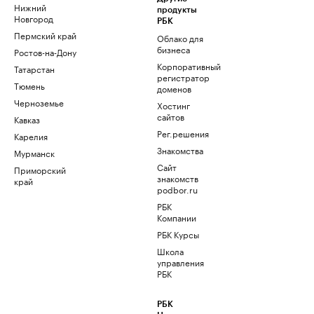
Нижний
продукты
Новгород
РБК
Пермский край
Облако для
бизнеса
Ростов-на-Дону
Корпоративный
Татарстан
регистратор
Тюмень
доменов
Черноземье
Хостинг
сайтов
Кавказ
Рег.решения
Карелия
Знакомства
Мурманск
Сайт
Приморский
знакомств
край
podbor.ru
РБК
Компании
РБК Курсы
Школа
управления
РБК
РБК