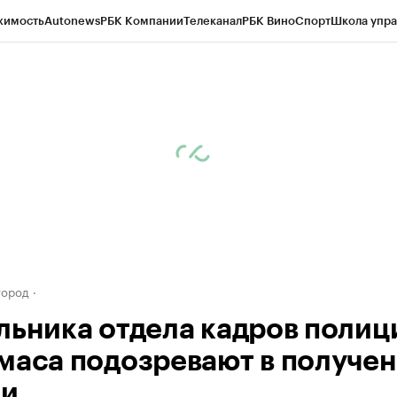
жимость
Autonews
РБК Компании
Телеканал
РБК Вино
Спорт
Школа упра
д
Стиль
Крипто
РБК Бизнес-среда
Дискуссионный клуб
Исследования
К
а контрагентов
Политика
Экономика
Бизнес
Технологии и медиа
Фина
город
льника отдела кадров полиц
маса подозревают в получе
ки