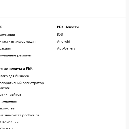
К
РБК Новости
компании
iOS
нтактная информация
Android
дакция
AppGallery
змещение рекламы
угие продукты РБК
лако для бизнеса
рпоративный регистратор
менов
стинг сайтов
г.решения
акомства
йт знакомств podbor.ru
К Компании
К Курсы