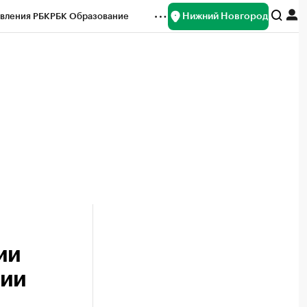
Нижний Новгород
вления РБК
РБК Образование
редитные рейтинги
Франшизы
нсы
Рынок наличной валюты
ии
нии