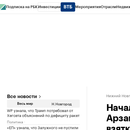
Подписка на РБК
Инвестиции
Мероприятия
Отрасли
Недви
РБК Курсы
РБК Life
Тренды
Визионеры
Национальные проекты
Горо
Газета
Спецпроекты СПб
Конференции СПб
Спецпроекты
Проверк
Нижний Нов
Все новости
Н.Новгород
Весь мир
Нача
WP узнала, что Трамп потребовал от
Хегсета объяснений по дефициту ракет
Арза
Политика
«ЕП» узнала, что Залужного не пустили
взят