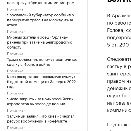
на встречу с британским министром
Политика
В Арзамас
Ярославский губернатор сообщил о
перекрытии трассы на Москву из-за
по работе
атаки
Голова, с
Политика
подозрева
Мирный житель и боец «Орлана»
ранены при атаке на Белгородскую
5 ст. 290
область
Политика
Следовате
Трамп объяснил, почему предпочитает
сделку с Ираном войне
взятку в 
Политика
заинтерес
Киев раскрыл «колоссальную сумму»
правом н
бюджетной помощи от Запада с 2022
года
денежные 
Политика
служебно
Число закрытых за ночь российских
направле
аэропортов выросло до восьми
компанию
Политика
Залужный заявил, что Киев исчерпал
ресурс вооружений в конфликте
Подполко
Политика