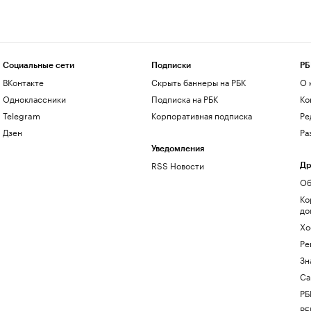
Социальные сети
Подписки
РБ
ВКонтакте
Скрыть баннеры на РБК
О 
Одноклассники
Подписка на РБК
Ко
Telegram
Корпоративная подписка
Ре
Дзен
Ра
Уведомления
RSS Новости
Др
Об
Ко
до
Хо
Ре
Зн
Са
РБ
РБ