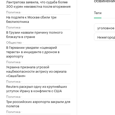
обвинени
Лантратова заявила, что судьба более
300 курян неизвестна после вторжения
Политика
Теги
На подлете к Москве сбили три
беспилотника
Политика
уголовное
В Грузии назвали причину полного
блэкаута в стране
Нижегород
Общество
В Германии увидели «сценарий
теракта» в инциденте с дроном в
аэропорту
Политика
Украина признала угрозой
нацбезопасности актрису из сериала
«СашаТаня»
Политика
Reuters раскрыл одну из крупнейших
уступок Ирану в конфликте с США
Политика
Три российских аэропорта закрыли для
полетов
Политика