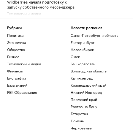
Wildberries начала подготовку к
запуску собственного мессенджера
Технологии и медиа
США потребуют от ряда иммигрантов
залоги до $250 тыс. для получения виз
Рубрики
Новости регионов
Политика
Политика
Санкт-Петербург и область
Adidas извинился за обилие розовых
бутс на ЧМ-26, назвав это совпадением
Экономика
Екатеринбург
Спорт
Общество
Новосибирск
Игрока «Зенита» госпитализировали
Бизнес
Омск
после удара локтем в матче Кубка
Технологии и медиа
Башкортостан
России
Финансы
Вологодская область
Спорт
Росстандарт запретил продажу
Биографии
Калининград
некоторых грузовиков Dongfeng и
База знаний
Краснодарский край
Zoomlion
РБК Образование
Нижний Новгород
Бизнес
Пермский край
Загрузить еще
Ростов-на-Дону
Татарстан
Тюмень
Черноземье