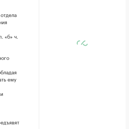
 отдела
ния
 «б» ч.
ного
обладая
ать ему
 и
редъявят