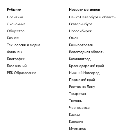
Bloomberg узнал, что Украина
пообещала США больше не атаковать
Рубрики
Новости регионов
КТК
Политика
Санкт-Петербург и область
Политика
Экономика
Екатеринбург
Axios узнал, что OpenAI замедлила
Общество
Новосибирск
разработку ИИ-модели Astra
Технологии и медиа
Бизнес
Омск
В Московской области отменили
Технологии и медиа
Башкортостан
ракетную опасность
Финансы
Вологодская область
Политика
Биографии
Калининград
Мэр Киева сообщил о пожарах после
взрывов
База знаний
Краснодарский край
Политика
РБК Образование
Нижний Новгород
Пермский край
Загрузить еще
Ростов-на-Дону
Татарстан
Тюмень
Черноземье
Кавказ
Карелия
Мурманск