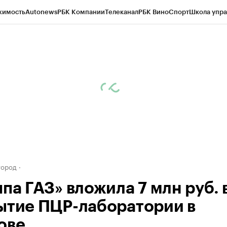
жимость
Autonews
РБК Компании
Телеканал
РБК Вино
Спорт
Школа упра
д
Стиль
Крипто
РБК Бизнес-среда
Дискуссионный клуб
Исследования
К
а контрагентов
Политика
Экономика
Бизнес
Технологии и медиа
Фина
город
па ГАЗ» вложила 7 млн руб. 
ытие ПЦР-лаборатории в
ове