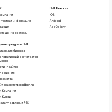
К
РБК Новости
компании
iOS
нтактная информация
Android
дакция
AppGallery
змещение рекламы
угие продукты РБК
лако для бизнеса
рпоративный регистратор
менов
стинг сайтов
г.решения
акомства
йт знакомств podbor.ru
К Компании
К Курсы
ола управления РБК