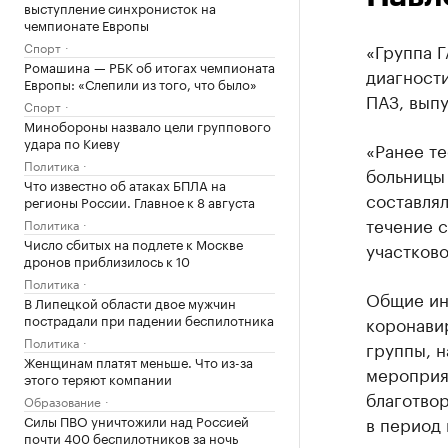
выступление синхронисток на
чемпионате Европы
Спорт
«Группа Г
Ромашина — РБК об итогах чемпионата
диагности
Европы: «Слепили из того, что было»
ПАЗ, вып
Спорт
Минобороны назвало цели группового
удара по Киеву
«Ранее те
Политика
больницы
Что известно об атаках БПЛА на
составлял
регионы России. Главное к 8 августа
течение с
Политика
Число сбитых на подлете к Москве
участково
дронов приблизилось к 10
Политика
Общие ин
В Липецкой области двое мужчин
пострадали при падении беспилотника
коронавир
Политика
группы, 
Женщинам платят меньше. Что из-за
мероприят
этого теряют компании
благотво
Образование
Силы ПВО уничтожили над Россией
в период
почти 400 беспилотников за ночь