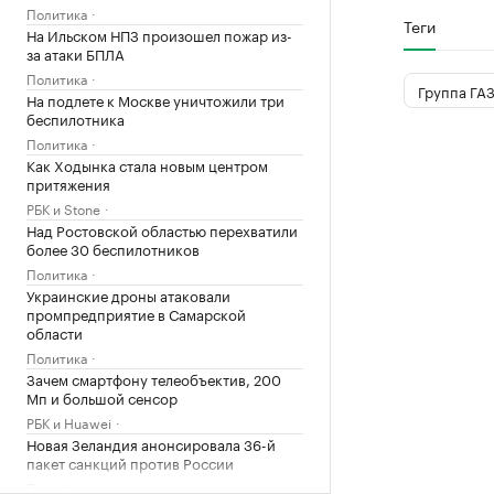
Политика
Теги
На Ильском НПЗ произошел пожар из-
за атаки БПЛА
Политика
Группа ГА
На подлете к Москве уничтожили три
беспилотника
Политика
Как Ходынка стала новым центром
притяжения
РБК и Stone
Над Ростовской областью перехватили
более 30 беспилотников
Политика
Украинские дроны атаковали
промпредприятие в Самарской
области
Политика
Зачем смартфону телеобъектив, 200
Мп и большой сенсор
РБК и Huawei
Новая Зеландия анонсировала 36-й
пакет санкций против России
Политика