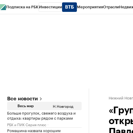
Подписка на РБК
Инвестиции
Мероприятия
Отрасли
Недви
РБК Курсы
РБК Life
Тренды
Визионеры
Национальные проекты
Горо
Газета
Спецпроекты СПб
Конференции СПб
Спецпроекты
Проверк
Нижний Нов
Все новости
Н.Новгород
Весь мир
«Груп
Больше прогулок, свежего воздуха и
отдыха: квартиры рядом с парками
откр
РБК и ПИК Серия плюс
Ромашина назвала хорошим
Павл