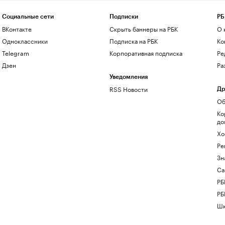
Социальные сети
Подписки
РБ
ВКонтакте
Скрыть баннеры на РБК
О 
Одноклассники
Подписка на РБК
Ко
Telegram
Корпоративная подписка
Ре
Дзен
Ра
Уведомления
RSS Новости
Др
Об
Ко
до
Хо
Ре
Зн
Са
РБ
РБ
Шк