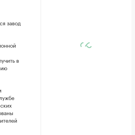
ся завод
йонной
лучить в
нию
м
службе
еских
ованы
жителей