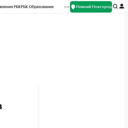
Нижний Новгород
вления РБК
РБК Образование
редитные рейтинги
Франшизы
нсы
Рынок наличной валюты
в