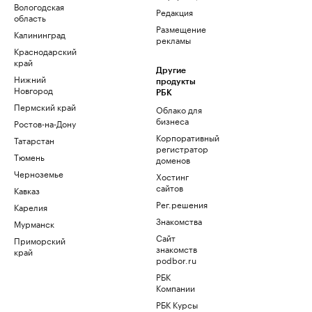
Вологодская
Редакция
область
Размещение
Калининград
рекламы
Краснодарский
край
Другие
Нижний
продукты
Новгород
РБК
Пермский край
Облако для
бизнеса
Ростов-на-Дону
Корпоративный
Татарстан
регистратор
Тюмень
доменов
Черноземье
Хостинг
сайтов
Кавказ
Рег.решения
Карелия
Знакомства
Мурманск
Сайт
Приморский
знакомств
край
podbor.ru
РБК
Компании
РБК Курсы