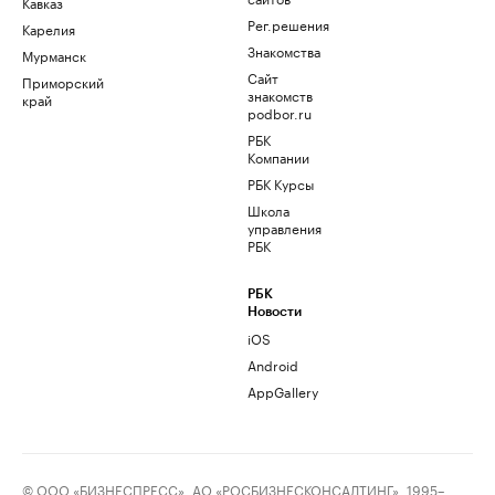
Кавказ
Рег.решения
Карелия
Знакомства
Мурманск
Сайт
Приморский
знакомств
край
podbor.ru
РБК
Компании
РБК Курсы
Школа
управления
РБК
РБК
Новости
iOS
Android
AppGallery
© ООО «БИЗНЕСПРЕСС», АО «РОСБИЗНЕСКОНСАЛТИНГ», 1995–