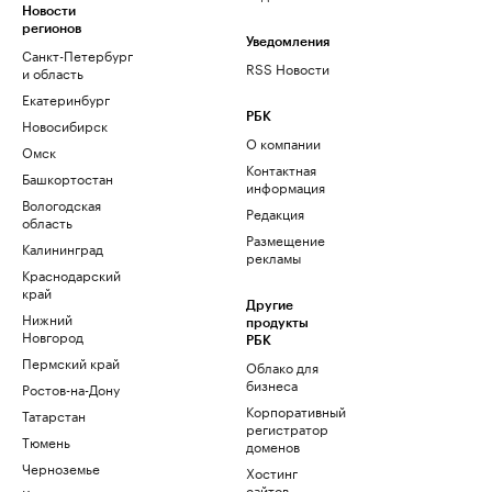
Новости
регионов
Уведомления
Санкт-Петербург
RSS Новости
и область
Екатеринбург
РБК
Новосибирск
О компании
Омск
Контактная
Башкортостан
информация
Вологодская
Редакция
область
Размещение
Калининград
рекламы
Краснодарский
край
Другие
Нижний
продукты
Новгород
РБК
Пермский край
Облако для
бизнеса
Ростов-на-Дону
Корпоративный
Татарстан
регистратор
Тюмень
доменов
Черноземье
Хостинг
сайтов