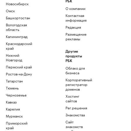
РБК
Новосибирск
О компании
Омск
Контактная
Башкортостан
информация
Вологодская
Редакция
область
Размещение
Калининград
рекламы
Краснодарский
край
Другие
Нижний
продукты
Новгород
РБК
Пермский край
Облако для
бизнеса
Ростов-на-Дону
Корпоративный
Татарстан
регистратор
Тюмень
доменов
Черноземье
Хостинг
сайтов
Кавказ
Рег.решения
Карелия
Знакомства
Мурманск
Сайт
Приморский
знакомств
край
podbor.ru