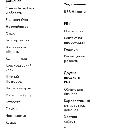
регионов
Уведомления
Санкт-Петербург
RSS Новости
и область
Екатеринбург
РБК
Новосибирск
О компании
Омск
Контактная
Башкортостан
информация
Вологодская
Редакция
область
Размещение
Калининград
рекламы
Краснодарский
край
Другие
Нижний
продукты
Новгород
РБК
Пермский край
Облако для
бизнеса
Ростов-на-Дону
Корпоративный
Татарстан
регистратор
Тюмень
доменов
Черноземье
Хостинг
сайтов
Кавказ
Рег.решения