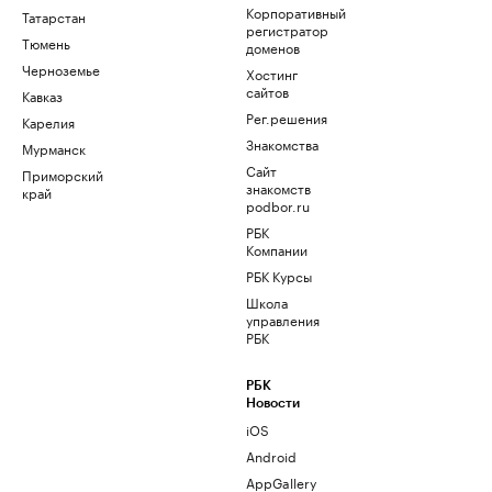
Корпоративный
Татарстан
регистратор
Тюмень
доменов
Черноземье
Хостинг
сайтов
Кавказ
Рег.решения
Карелия
Знакомства
Мурманск
Сайт
Приморский
знакомств
край
podbor.ru
РБК
Компании
РБК Курсы
Школа
управления
РБК
РБК
Новости
iOS
Android
AppGallery