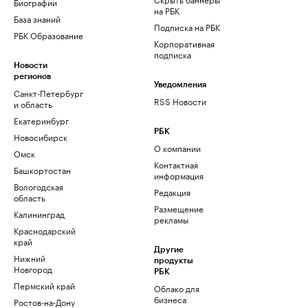
Биографии
на РБК
База знаний
Подписка на РБК
РБК Образование
Корпоративная
подписка
Новости
регионов
Уведомления
Санкт-Петербург
RSS Новости
и область
Екатеринбург
РБК
Новосибирск
О компании
Омск
Контактная
Башкортостан
информация
Вологодская
Редакция
область
Размещение
Калининград
рекламы
Краснодарский
край
Другие
Нижний
продукты
Новгород
РБК
Пермский край
Облако для
бизнеса
Ростов-на-Дону