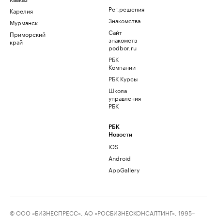
Рег.решения
Карелия
Знакомства
Мурманск
Сайт
Приморский
знакомств
край
podbor.ru
РБК
Компании
РБК Курсы
Школа
управления
РБК
РБК
Новости
iOS
Android
AppGallery
© ООО «БИЗНЕСПРЕСС», АО «РОСБИЗНЕСКОНСАЛТИНГ», 1995–