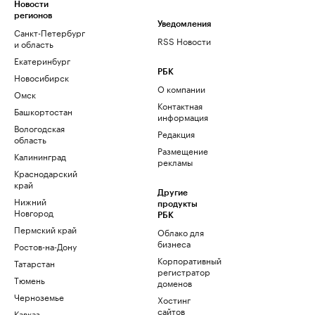
Новости
регионов
Уведомления
Санкт-Петербург
RSS Новости
и область
Екатеринбург
РБК
Новосибирск
О компании
Омск
Контактная
Башкортостан
информация
Вологодская
Редакция
область
Размещение
Калининград
рекламы
Краснодарский
край
Другие
Нижний
продукты
Новгород
РБК
Пермский край
Облако для
бизнеса
Ростов-на-Дону
Корпоративный
Татарстан
регистратор
Тюмень
доменов
Черноземье
Хостинг
сайтов
Кавказ