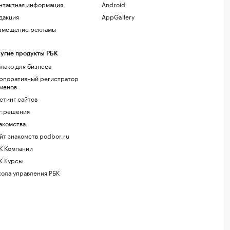
нтактная информация
Android
дакция
AppGallery
змещение рекламы
угие продукты РБК
лако для бизнеса
рпоративный регистратор
менов
стинг сайтов
г.решения
акомства
йт знакомств podbor.ru
К Компании
К Курсы
ола управления РБК