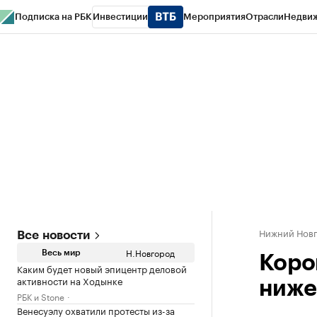
Подписка на РБК
Инвестиции
Мероприятия
Отрасли
Недви
РБК Курсы
РБК Life
Тренды
Визионеры
Национальные проекты
Горо
Газета
Спецпроекты СПб
Конференции СПб
Спецпроекты
Проверк
Нижний Нов
Все новости
Н.Новгород
Весь мир
Коро
Каким будет новый эпицентр деловой
активности на Ходынке
ниже
РБК и Stone
Венесуэлу охватили протесты из-за