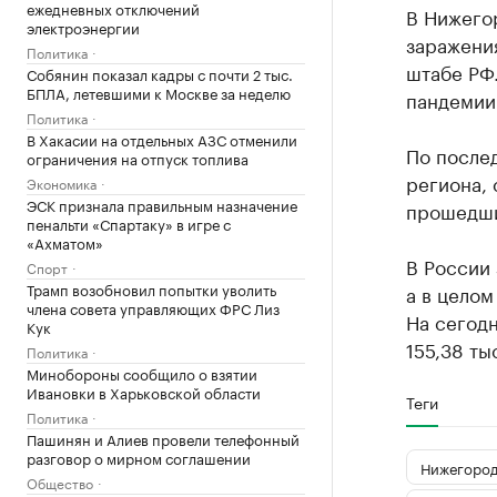
ежедневных отключений
В Нижего
электроэнергии
заражени
Политика
штабе РФ.
Собянин показал кадры с почти 2 тыс.
БПЛА, летевшими к Москве за неделю
пандемии 
Политика
В Хакасии на отдельных АЗС отменили
По послед
ограничения на отпуск топлива
региона, 
Экономика
ЭСК признала правильным назначение
прошедшие
пенальти «Спартаку» в игре с
«Ахматом»
В России 
Спорт
Трамп возобновил попытки уволить
а в целом
члена совета управляющих ФРС Лиз
На сегодн
Кук
155,38 ты
Политика
Минобороны сообщило о взятии
Ивановки в Харьковской области
Теги
Политика
Пашинян и Алиев провели телефонный
разговор о мирном соглашении
Нижегород
Общество