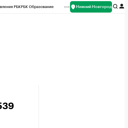
Нижний Новгород
вления РБК
РБК Образование
редитные рейтинги
Франшизы
нсы
Рынок наличной валюты
539