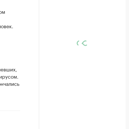
ом
ловек.
левших,
вирусом.
ончались