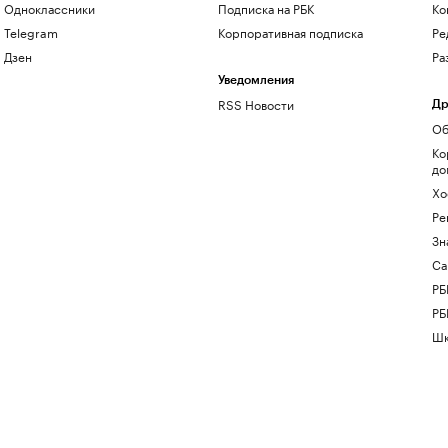
Одноклассники
Подписка на РБК
Ко
Telegram
Корпоративная подписка
Ре
Дзен
Ра
Уведомления
RSS Новости
Др
Об
Ко
до
Хо
Ре
Зн
Са
РБ
РБ
Шк