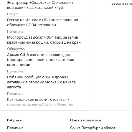
Экс-тренер «Спартака» Слишкович
заболеван
возглавил казахстанский клуб
Спорт
Пожар на Ильском НПЗ после падения
обломков БПЛА потушили
Политика
Мосгорсуд взыскал ₽654 тыс. за залив
квартиры из-за кошки, открывшей кран
Общество
Армия США запустила сервис для
бронирования полигонов частными
компаниями
Политика
Собянин сообщил о 1984 дронах,
летевших в сторону Москвы с начала
августа
Политика
Как испанские власти готовятся к
новому прорыву в Сеуту и Мелилью
Политика
Стала известна причина смерти 29-
летнего игрока клуба НБА «Мемфис»
Рубрики
Новости регионов
Кларка
Политика
Санкт-Петербург и область