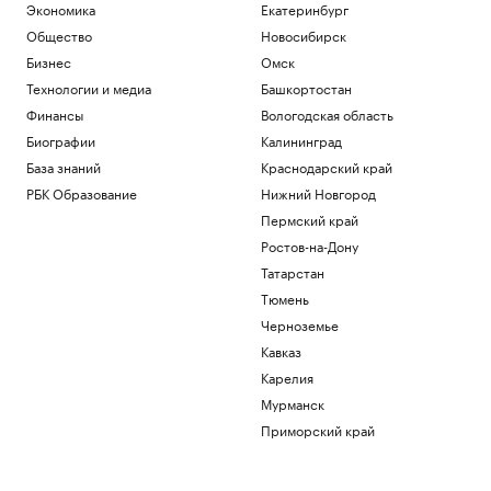
Спорт
Экономика
Екатеринбург
Кабмин поручил доработать переход
Общество
Новосибирск
на российское ПО
Бизнес
Омск
Технологии и медиа
Технологии и медиа
Башкортостан
Gemini заподозрили в доступе к
закрытым Google-документам
Финансы
Вологодская область
Технологии и медиа
Биографии
Калининград
Число сбитых на подлете к Москве
База знаний
Краснодарский край
дронов превысило десять
РБК Образование
Нижний Новгород
Политика
МИД России заявил о попытках Запада
Пермский край
втянуть Грузию в «кровавые авантюры»
Ростов-на-Дону
Политика
Татарстан
Инженер по имени Прометей. Что
Тюмень
известно о новом ИИ-стартапе Безоса
Черноземье
Подписка на РБК
Кавказ
Загрузить еще
Карелия
Мурманск
Приморский край