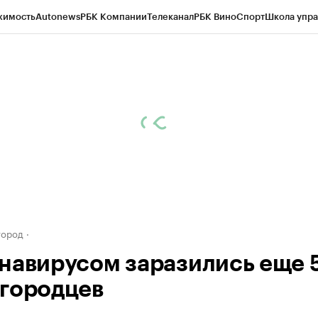
жимость
Autonews
РБК Компании
Телеканал
РБК Вино
Спорт
Школа упра
д
Стиль
Крипто
РБК Бизнес-среда
Дискуссионный клуб
Исследования
К
а контрагентов
Политика
Экономика
Бизнес
Технологии и медиа
Фина
город
навирусом заразились еще 
городцев