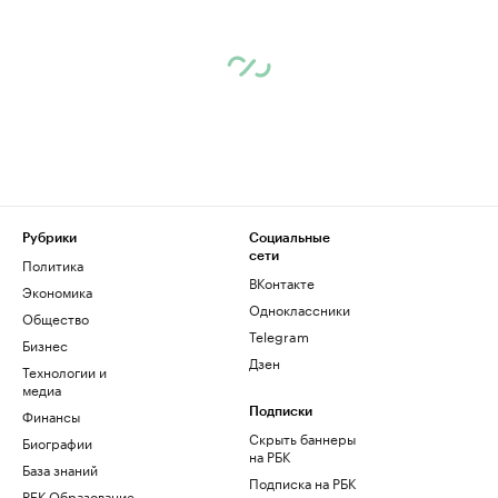
Рубрики
Социальные
сети
Политика
ВКонтакте
Экономика
Одноклассники
Общество
Telegram
Бизнес
Дзен
Технологии и
медиа
Финансы
Подписки
Скрыть баннеры
Биографии
на РБК
База знаний
Подписка на РБК
РБК Образование