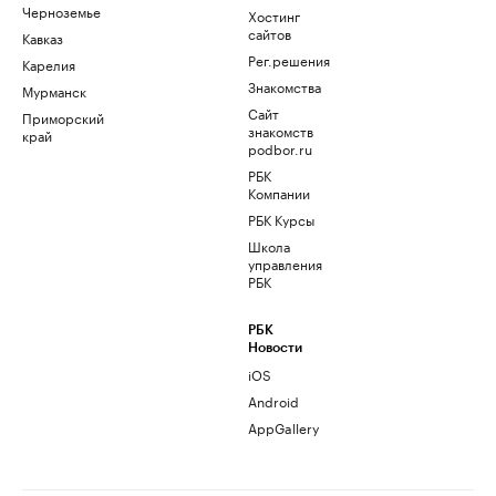
Черноземье
Хостинг
сайтов
Кавказ
Рег.решения
Карелия
Знакомства
Мурманск
Сайт
Приморский
знакомств
край
podbor.ru
РБК
Компании
РБК Курсы
Школа
управления
РБК
РБК
Новости
iOS
Android
AppGallery