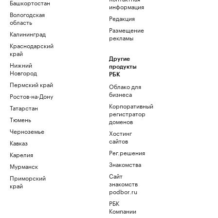
Башкортостан
информация
Вологодская
Редакция
область
Размещение
Калининград
рекламы
Краснодарский
край
Другие
Нижний
продукты
Новгород
РБК
Пермский край
Облако для
бизнеса
Ростов-на-Дону
Корпоративный
Татарстан
регистратор
Тюмень
доменов
Черноземье
Хостинг
сайтов
Кавказ
Рег.решения
Карелия
Знакомства
Мурманск
Сайт
Приморский
знакомств
край
podbor.ru
РБК
Компании