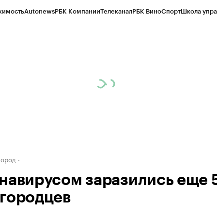
жимость
Autonews
РБК Компании
Телеканал
РБК Вино
Спорт
Школа упра
д
Стиль
Крипто
РБК Бизнес-среда
Дискуссионный клуб
Исследования
К
а контрагентов
Политика
Экономика
Бизнес
Технологии и медиа
Фина
город
навирусом заразились еще 
городцев