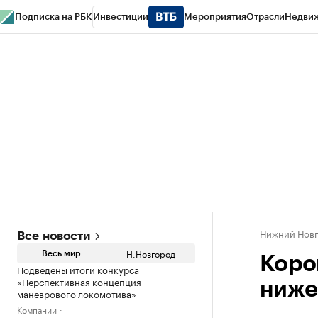
Подписка на РБК
Инвестиции
Мероприятия
Отрасли
Недви
РБК Курсы
РБК Life
Тренды
Визионеры
Национальные проекты
Горо
Газета
Спецпроекты СПб
Конференции СПб
Спецпроекты
Проверк
Нижний Нов
Все новости
Н.Новгород
Весь мир
Коро
Подведены итоги конкурса
«Перспективная концепция
ниже
маневрового локомотива»
Компании