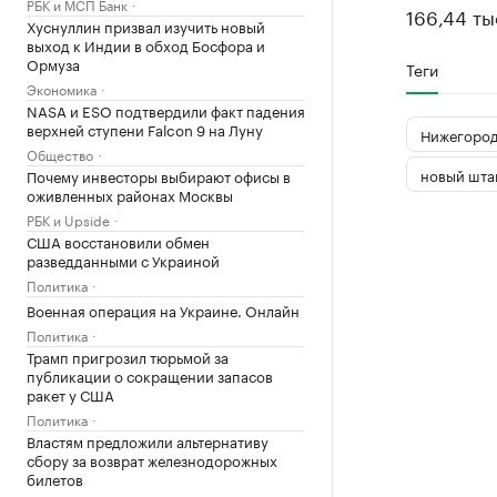
РБК и МСП Банк
166,44 ты
Хуснуллин призвал изучить новый
выход к Индии в обход Босфора и
Ормуза
Теги
Экономика
NASA и ESO подтвердили факт падения
верхней ступени Falcon 9 на Луну
Нижегород
Общество
новый шта
Почему инвесторы выбирают офисы в
оживленных районах Москвы
РБК и Upside
США восстановили обмен
разведданными с Украиной
Политика
Военная операция на Украине. Онлайн
Политика
Трамп пригрозил тюрьмой за
публикации о сокращении запасов
ракет у США
Политика
Властям предложили альтернативу
сбору за возврат железнодорожных
билетов