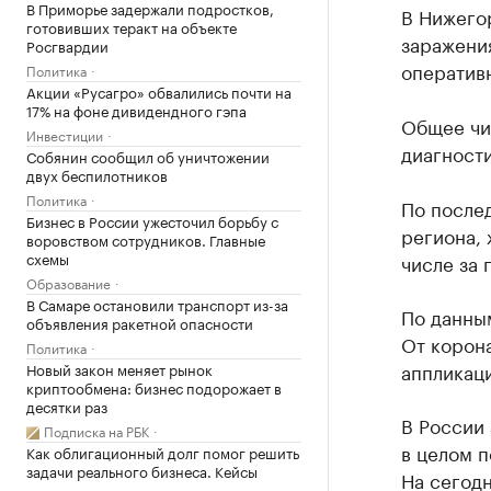
В Приморье задержали подростков,
В Нижегор
готовивших теракт на объекте
заражени
Росгвардии
оператив
Политика
Акции «Русагро» обвалились почти на
17% на фоне дивидендного гэпа
Общее чи
Инвестиции
диагности
Собянин сообщил об уничтожении
двух беспилотников
Политика
По послед
Бизнес в России ужесточил борьбу с
региона, 
воровством сотрудников. Главные
схемы
числе за 
Образование
В Самаре остановили транспорт из-за
По данным
объявления ракетной опасности
От корона
Политика
аппликаци
Новый закон меняет рынок
криптообмена: бизнес подорожает в
десятки раз
В России 
Подписка на РБК
в целом п
Как облигационный долг помог решить
задачи реального бизнеса. Кейсы
На сегодн