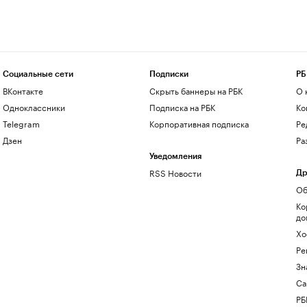
Социальные сети
Подписки
РБ
ВКонтакте
Скрыть баннеры на РБК
О 
Одноклассники
Подписка на РБК
Ко
Telegram
Корпоративная подписка
Ре
Дзен
Ра
Уведомления
RSS Новости
Др
Об
Ко
до
Хо
Ре
Зн
Са
РБ