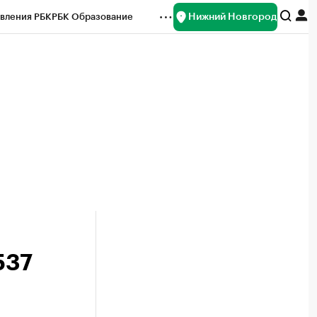
Нижний Новгород
вления РБК
РБК Образование
редитные рейтинги
Франшизы
нсы
Рынок наличной валюты
537