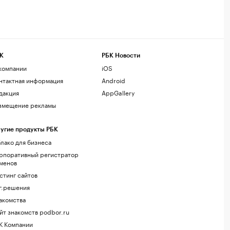
К
РБК Новости
компании
iOS
нтактная информация
Android
дакция
AppGallery
змещение рекламы
угие продукты РБК
лако для бизнеса
рпоративный регистратор
менов
стинг сайтов
г.решения
акомства
йт знакомств podbor.ru
К Компании