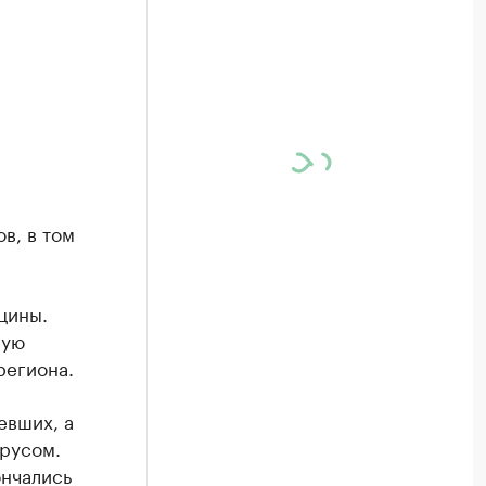
в, в том
кцины.
рую
региона.
евших, а
ирусом.
ончались