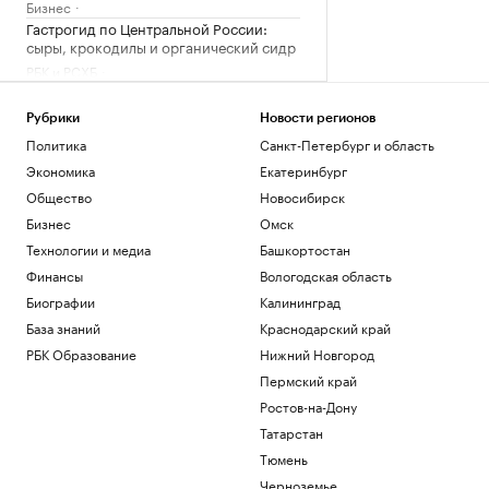
Бизнес
Гастрогид по Центральной России:
сыры, крокодилы и органический сидр
РБК и РСХБ
Как микробизнесу принимать оплату от
зарубежных заказчиков в 2026-м
Рубрики
Новости регионов
Подписка на РБК
Политика
Санкт-Петербург и область
Консультант топ-менеджеров рассказал
Экономика
Екатеринбург
об «открытии» в работе с CEO
Общество
Новосибирск
РАДИО
Бизнес
Бизнес
Омск
В России разработали национальный
Технологии и медиа
Башкортостан
стандарт для синтетических данных
Финансы
Вологодская область
Подписка на РБК
Биографии
Калининград
Причиной авиакатастрофы в США
стало испытание военными глушителя
База знаний
Краснодарский край
GPS
РБК Образование
Нижний Новгород
Общество
Пермский край
Ростов-на-Дону
Загрузить еще
Татарстан
Тюмень
Черноземье