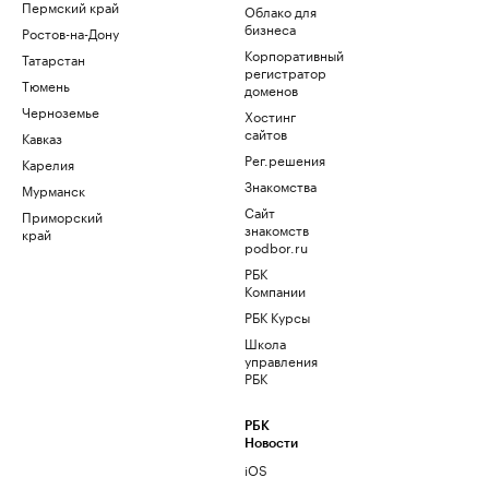
Пермский край
Облако для
бизнеса
Ростов-на-Дону
Корпоративный
Татарстан
регистратор
Тюмень
доменов
Черноземье
Хостинг
сайтов
Кавказ
Рег.решения
Карелия
Знакомства
Мурманск
Сайт
Приморский
знакомств
край
podbor.ru
РБК
Компании
РБК Курсы
Школа
управления
РБК
РБК
Новости
iOS