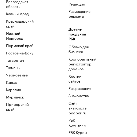
Вологодская
Редакция
область
Размещение
Калининград
рекламы
Краснодарский
край
Другие
Нижний
продукты
Новгород
РБК
Пермский край
Облако для
бизнеса
Ростов-на-Дону
Корпоративный
Татарстан
регистратор
Тюмень
доменов
Черноземье
Хостинг
сайтов
Кавказ
Рег.решения
Карелия
Знакомства
Мурманск
Сайт
Приморский
знакомств
край
podbor.ru
РБК
Компании
РБК Курсы