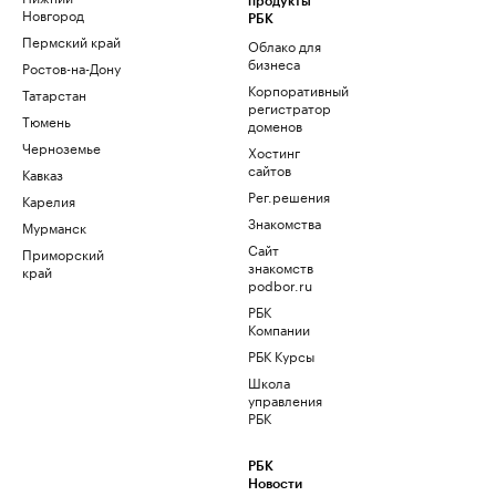
продукты
Новгород
РБК
Пермский край
Облако для
бизнеса
Ростов-на-Дону
Корпоративный
Татарстан
регистратор
Тюмень
доменов
Черноземье
Хостинг
сайтов
Кавказ
Рег.решения
Карелия
Знакомства
Мурманск
Сайт
Приморский
знакомств
край
podbor.ru
РБК
Компании
РБК Курсы
Школа
управления
РБК
РБК
Новости