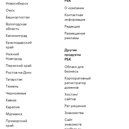
РБК
Новосибирск
О компании
Омск
Контактная
Башкортостан
информация
Вологодская
Редакция
область
Размещение
Калининград
рекламы
Краснодарский
край
Другие
Нижний
продукты
Новгород
РБК
Пермский край
Облако для
бизнеса
Ростов-на-Дону
Корпоративный
Татарстан
регистратор
Тюмень
доменов
Черноземье
Хостинг
сайтов
Кавказ
Рег.решения
Карелия
Знакомства
Мурманск
Сайт
Приморский
знакомств
край
podbor.ru