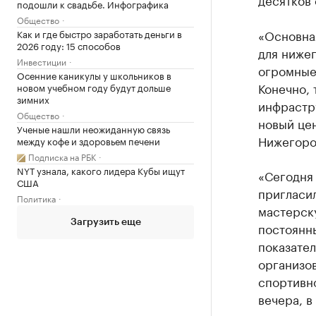
подошли к свадьбе. Инфографика
Общество
«Основна
Как и где быстро заработать деньги в
2026 году: 15 способов
для нижег
Инвестиции
огромные 
Осенние каникулы у школьников в
Конечно, 
новом учебном году будут дольше
зимних
инфрастр
Общество
новый це
Ученые нашли неожиданную связь
Нижегоро
между кофе и здоровьем печени
Подписка на РБК
NYT узнала, какого лидера Кубы ищут
«Сегодня 
США
пригласил
Политика
мастерск
Загрузить еще
постоянн
показате
организов
спортивно
вечера, в