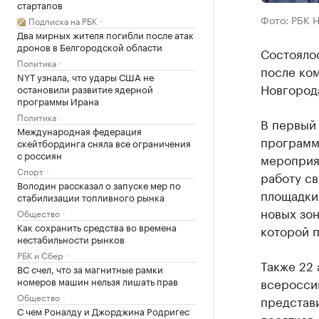
стартапов
Фото: РБК 
Подписка на РБК
Два мирных жителя погибли после атак
дронов в Белгородской области
Состояло
Политика
после ко
NYT узнала, что удары США не
Новгород
остановили развитие ядерной
программы Ирана
Политика
В первый 
Международная федерация
программа
скейтбординга сняла все ограничения
с россиян
мероприя
Спорт
работу с
Володин рассказал о запуске мер по
площадки,
стабилизации топливного рынка
новых зон
Общество
Как сохранить средства во времена
которой 
нестабильности рынков
РБК и Сбер
Также 22
ВС счел, что за магнитные рамки
номеров машин нельзя лишать прав
всеросси
Общество
представи
С чем Роналду и Джорджина Родригес
десятков 