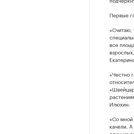
подчеркн
Первые г
«Считаю,
специальн
все площа
взрослых,
Екатерина
«Честно г
относител
«Швейцари
растениям
Илюхин.
«Со мной 
качели. А
один из с