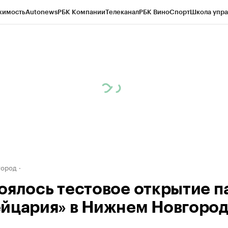
жимость
Autonews
РБК Компании
Телеканал
РБК Вино
Спорт
Школа упра
д
Стиль
Крипто
РБК Бизнес-среда
Дискуссионный клуб
Исследования
К
а контрагентов
Политика
Экономика
Бизнес
Технологии и медиа
Фина
город
оялось тестовое открытие п
йцария» в Нижнем Новгоро