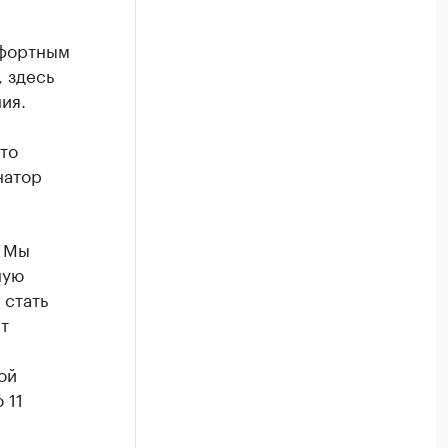
мфортным
, здесь
ия.
то
натор
. Мы
ную
 стать
т
ой
 11