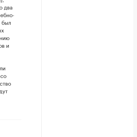
о два
чебно-
 был
ых
ению
ов и
ли
 со
ство
дут