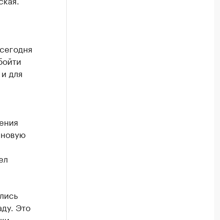
ская.
 сегодня
бойти
 и для
ения
 новую
ел
лись
ду. Это
ки,