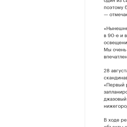
поэтому б
— отмечае
«Нынешнее
в 90-е и 
освещени
Мы очень 
впечатле
28 авгус
скандинав
«Первый р
запланиро
джазовый 
нижегоро
В ходе р
объекты к