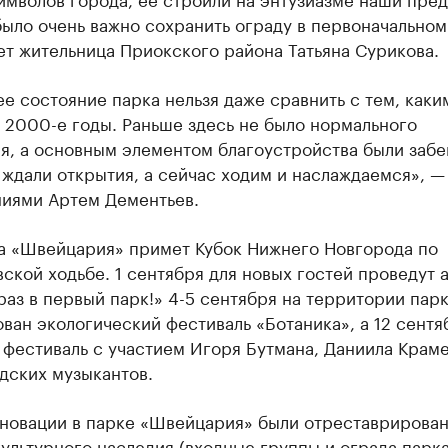
ыло очень важно сохранить ограду в первоначальном
т жительница Приокского района Татьяна Сурикова.
 состояние парка нельзя даже сравнить с тем, каки
в 2000-е годы. Раньше здесь не было нормального
я, а основным элементом благоустройства были забе
ждали открытия, а сейчас ходим и наслаждаемся», —
ниями Артем Дементьев.
та «Швейцария» примет Кубок Нижнего Новгорода по
ской ходьбе. 1 сентября для новых гостей проведут 
аз в первый парк!» 4-5 сентября на территории пар
ван экологический фестиваль «Ботаника», а 12 сентя
фестиваль с участием Игоря Бутмана, Даниила Краме
дских музыкантов.
еновации в парке «Швейцария» были отреставрирова
ультурного наследия (входные группы и ограда парка