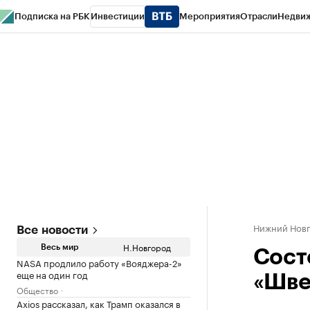
Подписка на РБК
Инвестиции
Мероприятия
Отрасли
Недви
РБК Курсы
РБК Life
Тренды
Визионеры
Национальные проекты
Горо
Газета
Спецпроекты СПб
Конференции СПб
Спецпроекты
Проверк
Нижний Нов
Все новости
Н.Новгород
Весь мир
Сост
NASA продлило работу «Вояджера-2»
еще на один год
«Шве
Общество
Axios рассказал, как Трамп оказался в