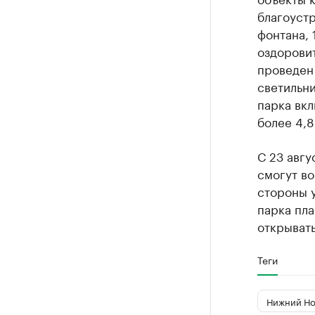
благоуст
фонтана, 
оздорови
проведен
светильн
парка вкл
более 4,8
С 23 авгу
смогут во
стороны у
парка пла
открывать
Теги
Нижний Но