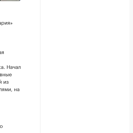
ария»
ая
а. Начал
ивные
й из
лями, на
о