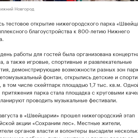
Нижний Новгород
сь тестовое открытие нижегородского парка «Швейц
мплексного благоустройства к 800-летию Нижнего
а.
день работы для гостей была организована концертн
, а также игровые, спортивные и развлекательные
тия, демонстрирующие возможности разных зон парк
ветомузыкальный фонтан, открылись детские и спорт
 в том числе скейтпарк площадью 1,7 тыс. кв.м. Одно
 притяжения парка стала площадка с круговыми каче
планируют проводить музыкальные фестивали.
 августа в «Швейцарии» прошел нижегородский этап
йской акции «Сохраним лес». Местные жители,
тели органов власти и волонтеры высадили нескольк
саженцев рябины, липы, каштана и других деревьев.