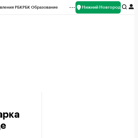
Нижний Новгород
вления РБК
РБК Образование
редитные рейтинги
Франшизы
нсы
Рынок наличной валюты
арка
де