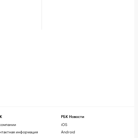
К
РБК Новости
компании
iOS
нтактная информация
Android