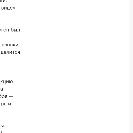
 виде»,
м он был
галовки.
 делится
акцию
ка
бря —
ра и
ны
),