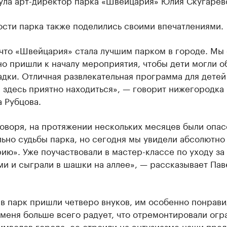
ула арт-директор парка «Швейцария» Юлия Скугарев
ости парка также поделились своими впечатлениями.
 что «Швейцария» стала лучшим парком в городе. Мы
о пришли к началу мероприятия, чтобы дети могли о
дки. Отличная развлекательная программа для детей
 здесь приятно находиться», — говорит нижегородка
 Рубцова.
оворя, на протяжении нескольких месяцев были опас
ьно судьбы парка, но сегодня мы увидели абсолютно
ю». Уже поучаствовали в мастер-классе по уходу за
и и сыграли в шашки на аллее», — рассказывает Пав
в парк пришли четверо внуков, им особенно понрави
 меня больше всего радует, что отремонтировали огра
имволов города, ее строили на энтузиазме наши пред