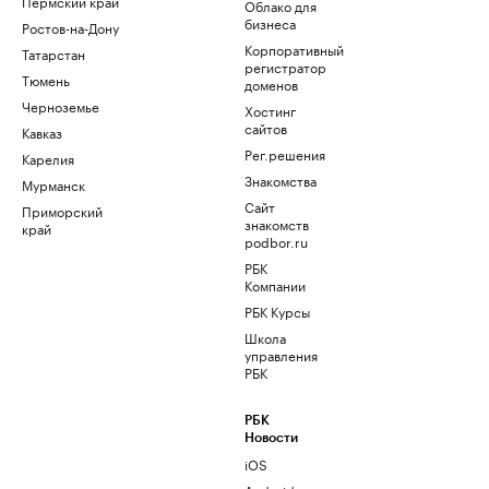
Пермский край
Облако для
бизнеса
Ростов-на-Дону
Корпоративный
Татарстан
регистратор
Тюмень
доменов
Черноземье
Хостинг
сайтов
Кавказ
Рег.решения
Карелия
Знакомства
Мурманск
Сайт
Приморский
знакомств
край
podbor.ru
РБК
Компании
РБК Курсы
Школа
управления
РБК
РБК
Новости
iOS