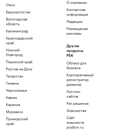
О компании
Омск
Контактная
Башкортостан
информация
Вологодская
Редакция
область
Размещение
Калининград
рекламы
Краснодарский
край
Другие
Нижний
продукты
Новгород
РБК
Пермский край
Облако для
бизнеса
Ростов-на-Дону
Корпоративный
Татарстан
регистратор
Тюмень
доменов
Черноземье
Хостинг
сайтов
Кавказ
Рег.решения
Карелия
Знакомства
Мурманск
Сайт
Приморский
знакомств
край
podbor.ru