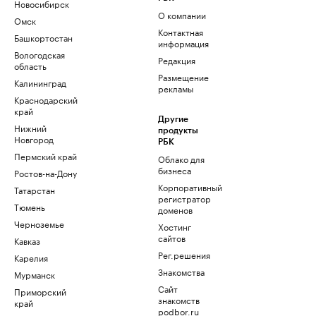
Новосибирск
О компании
Омск
Контактная
Башкортостан
информация
Вологодская
Редакция
область
Размещение
Калининград
рекламы
Краснодарский
край
Другие
Нижний
продукты
Новгород
РБК
Пермский край
Облако для
бизнеса
Ростов-на-Дону
Корпоративный
Татарстан
регистратор
Тюмень
доменов
Черноземье
Хостинг
сайтов
Кавказ
Рег.решения
Карелия
Знакомства
Мурманск
Сайт
Приморский
знакомств
край
podbor.ru