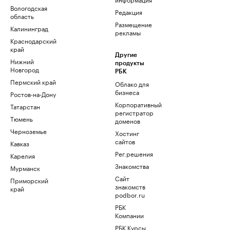
Вологодская
Редакция
область
Размещение
Калининград
рекламы
Краснодарский
край
Другие
Нижний
продукты
Новгород
РБК
Пермский край
Облако для
бизнеса
Ростов-на-Дону
Корпоративный
Татарстан
регистратор
Тюмень
доменов
Черноземье
Хостинг
сайтов
Кавказ
Рег.решения
Карелия
Знакомства
Мурманск
Сайт
Приморский
знакомств
край
podbor.ru
РБК
Компании
РБК Курсы