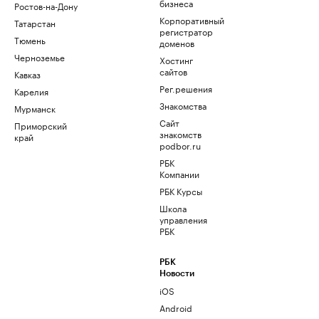
бизнеса
Ростов-на-Дону
Корпоративный
Татарстан
регистратор
Тюмень
доменов
Черноземье
Хостинг
сайтов
Кавказ
Рег.решения
Карелия
Знакомства
Мурманск
Сайт
Приморский
знакомств
край
podbor.ru
РБК
Компании
РБК Курсы
Школа
управления
РБК
РБК
Новости
iOS
Android