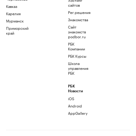
сайтов
Кавказ
Рег.решения
Карелия
Знакомства
Мурманск
Сайт
Приморский
знакомств
край
podbor.ru
РБК
Компании
РБК Курсы
Школа
управления
РБК
РБК
Новости
iOS
Android
AppGallery