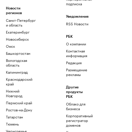
подписка
Новости
регионов
Уведомления
Санкт-Петербург
RSS Новости
и область
Екатеринбург
РБК
Новосибирск
О компании
Омск
Контактная
Башкортостан
информация
Вологодская
Редакция
область
Размещение
Калининград
рекламы
Краснодарский
край
Другие
Нижний
продукты
Новгород
РБК
Пермский край
Облако для
бизнеса
Ростов-на-Дону
Корпоративный
Татарстан
регистратор
Тюмень
доменов
Черноземье
Хостинг