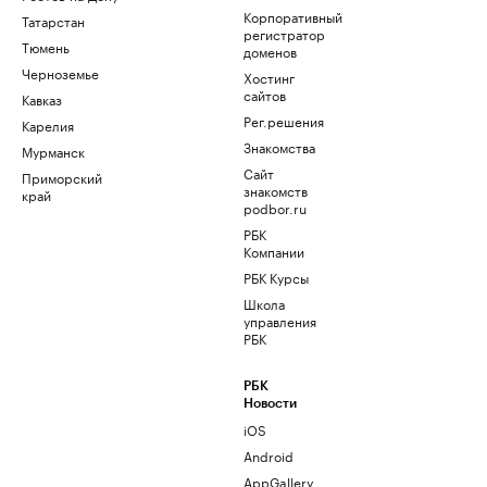
Корпоративный
Татарстан
регистратор
Тюмень
доменов
Черноземье
Хостинг
сайтов
Кавказ
Рег.решения
Карелия
Знакомства
Мурманск
Сайт
Приморский
знакомств
край
podbor.ru
РБК
Компании
РБК Курсы
Школа
управления
РБК
РБК
Новости
iOS
Android
AppGallery