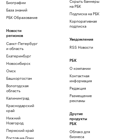
Скрыть баннеры
Биографии
на РБК
База знаний
Подписка на РБК
РБК Образование
Корпоративная
подписка
Новости
регионов
Уведомления
Санкт-Петербург
RSS Новости
и область
Екатеринбург
РБК
Новосибирск
О компании
Омск
Контактная
Башкортостан
информация
Вологодская
Редакция
область
Размещение
Калининград
рекламы
Краснодарский
край
Другие
Нижний
продукты
Новгород
РБК
Пермский край
Облако для
бизнеса
Ростов-на-Дону