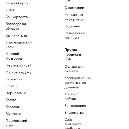
РБК
Новосибирск
О компании
Омск
Контактная
Башкортостан
информация
Вологодская
Редакция
область
Размещение
Калининград
рекламы
Краснодарский
край
Другие
Нижний
продукты
Новгород
РБК
Пермский край
Облако для
бизнеса
Ростов-на-Дону
Корпоративный
Татарстан
регистратор
Тюмень
доменов
Черноземье
Хостинг
сайтов
Кавказ
Рег.решения
Карелия
Знакомства
Мурманск
Сайт
Приморский
знакомств
край
podbor.ru