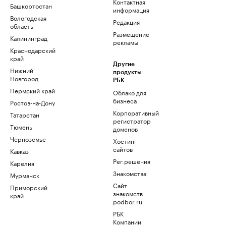
Контактная
Башкортостан
информация
Вологодская
Редакция
область
Размещение
Калининград
рекламы
Краснодарский
край
Другие
Нижний
продукты
Новгород
РБК
Пермский край
Облако для
бизнеса
Ростов-на-Дону
Корпоративный
Татарстан
регистратор
Тюмень
доменов
Черноземье
Хостинг
сайтов
Кавказ
Рег.решения
Карелия
Знакомства
Мурманск
Сайт
Приморский
знакомств
край
podbor.ru
РБК
Компании