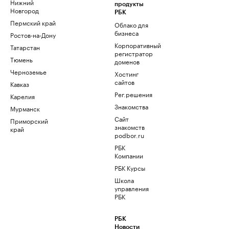
Нижний
продукты
Новгород
РБК
Пермский край
Облако для
бизнеса
Ростов-на-Дону
Корпоративный
Татарстан
регистратор
Тюмень
доменов
Черноземье
Хостинг
сайтов
Кавказ
Рег.решения
Карелия
Знакомства
Мурманск
Сайт
Приморский
знакомств
край
podbor.ru
РБК
Компании
РБК Курсы
Школа
управления
РБК
РБК
Новости